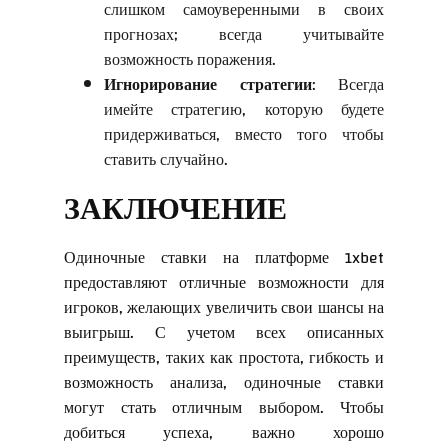
слишком самоуверенными в своих
прогнозах; всегда учитывайте
возможность поражения.
Игнорирование стратегии
: Всегда
имейте стратегию, которую будете
придерживаться, вместо того чтобы
ставить случайно.
ЗАКЛЮЧЕНИЕ
Одиночные ставки на платформе 1xbet
предоставляют отличные возможности для
игроков, желающих увеличить свои шансы на
выигрыш. С учетом всех описанных
преимуществ, таких как простота, гибкость и
возможность анализа, одиночные ставки
могут стать отличным выбором. Чтобы
добиться успеха, важно хорошо