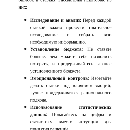
ошибок в ставках. Рассмотрим некоторые из
них:
Исследование и анализ:
Перед каждой
ставкой важно провести тщательное
исследование и собрать всю
необходимую информацию.
Установление бюджета:
Не ставьте
больше, чем можете себе позволить
потерять, и придерживайтесь заранее
установленного бюджета.
Эмоциональный контроль:
Избегайте
делать ставки под влиянием эмоций;
лучше придерживаться рационального
подхода.
Использование статистических
данных:
Полагайтесь на цифры и
статистику вместо интуиции для
принятия решений.