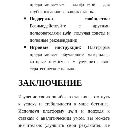
предоставляемым платформой, для
глубокого анализа ваших ставок.
Поддержка сообщества:
Взаимодействуйте с другими
пользователями 1win, получая советы и
полезные рекомендации.
Игровые инструкции:
Платформа
предоставляет обучающие материалы,
которые помогут вам улучшить свои
стратегические навыки.
ЗАКЛЮЧЕНИЕ
Изучение своих ошибок в ставках – это путь
к успеху и стабильности в мире беттинга.
Используя платформу 1win и подходя к
ставкам с аналитическим умом, вы можете
значительно улучшить свои результаты. Не