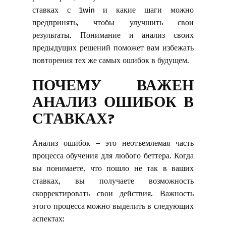
ставках с 1win и какие шаги можно
предпринять, чтобы улучшить свои
результаты. Понимание и анализ своих
предыдущих решений поможет вам избежать
повторения тех же самых ошибок в будущем.
ПОЧЕМУ ВАЖЕН
АНАЛИЗ ОШИБОК В
СТАВКАХ?
Анализ ошибок – это неотъемлемая часть
процесса обучения для любого беттера. Когда
вы понимаете, что пошло не так в ваших
ставках, вы получаете возможность
скорректировать свои действия. Важность
этого процесса можно выделить в следующих
аспектах: