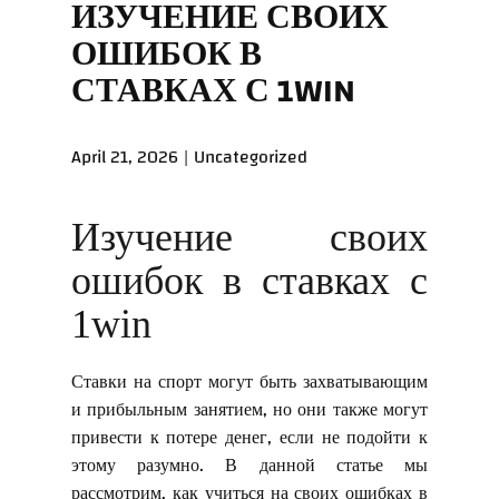
ИЗУЧЕНИЕ СВОИХ
ОШИБОК В
СТАВКАХ С 1WIN
April 21, 2026
Uncategorized
Изучение своих
ошибок в ставках с
1win
Ставки на спорт могут быть захватывающим
и прибыльным занятием, но они также могут
привести к потере денег, если не подойти к
этому разумно. В данной статье мы
рассмотрим, как учиться на своих ошибках в