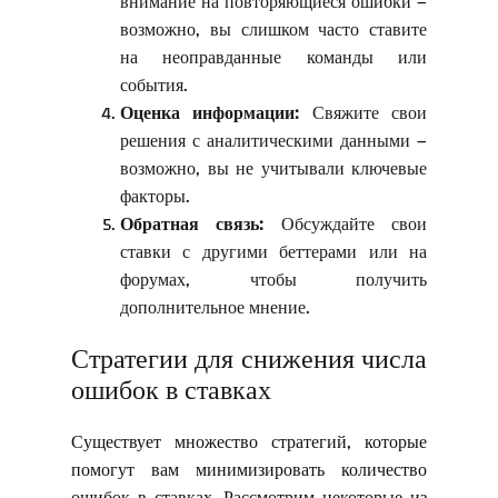
внимание на повторяющиеся ошибки –
возможно, вы слишком часто ставите
на неоправданные команды или
события.
Оценка информации:
Свяжите свои
решения с аналитическими данными –
возможно, вы не учитывали ключевые
факторы.
Обратная связь:
Обсуждайте свои
ставки с другими беттерами или на
форумах, чтобы получить
дополнительное мнение.
Стратегии для снижения числа
ошибок в ставках
Существует множество стратегий, которые
помогут вам минимизировать количество