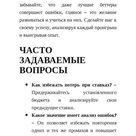
забывайте, что даже лучшие беттеры
совершают ошибки, главное – это желание
развиваться и учиться на них. Сделайте шаг к
своему успеху, анализируя каждый проигрыш
и выигрывая опыт.
ЧАСТО
ЗАДАВАЕМЫЕ
ВОПРОСЫ
Как избежать потерь при ставках?
–
Придерживайтесь установленного
бюджета и анализируйте свои
предыдущие ставки.
Какое значение имеет анализ ошибок?
– Он позволяет избежать повторения
одних и тех же промахов и повышает