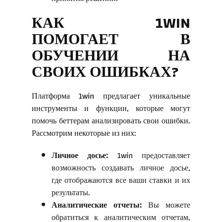
КАК 1WIN
ПОМОГАЕТ В
ОБУЧЕНИИ НА
СВОИХ ОШИБКАХ?
Платформа 1win предлагает уникальные
инструменты и функции, которые могут
помочь беттерам анализировать свои ошибки.
Рассмотрим некоторые из них:
Личное досье:
1win предоставляет
возможность создавать личное досье,
где отображаются все ваши ставки и их
результаты.
Аналитические отчеты:
Вы можете
обратиться к аналитическим отчетам,