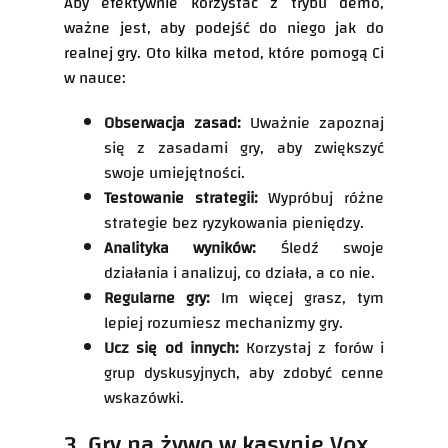
Aby efektywnie korzystać z trybu demo,
ważne jest, aby podejść do niego jak do
realnej gry. Oto kilka metod, które pomogą Ci
w nauce:
Obserwacja zasad:
Uważnie zapoznaj
się z zasadami gry, aby zwiększyć
swoje umiejętności.
Testowanie strategii:
Wypróbuj różne
strategie bez ryzykowania pieniędzy.
Analityka wyników:
Śledź swoje
działania i analizuj, co działa, a co nie.
Regularne gry:
Im więcej grasz, tym
lepiej rozumiesz mechanizmy gry.
Ucz się od innych:
Korzystaj z forów i
grup dyskusyjnych, aby zdobyć cenne
wskazówki.
3. Gry na żywo w kasynie Vox