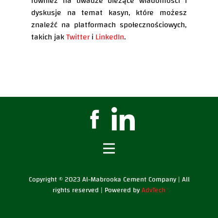
również na uwadze bieżące wiadomości i
dyskusje na temat kasyn, które możesz
znaleźć na platformach społecznościowych,
takich jak
Twitter
i
LinkedIn
.
Copyright © 2023 Al-Mabrooka Cement Company | All
rights reserved | Powered by
AdvTech