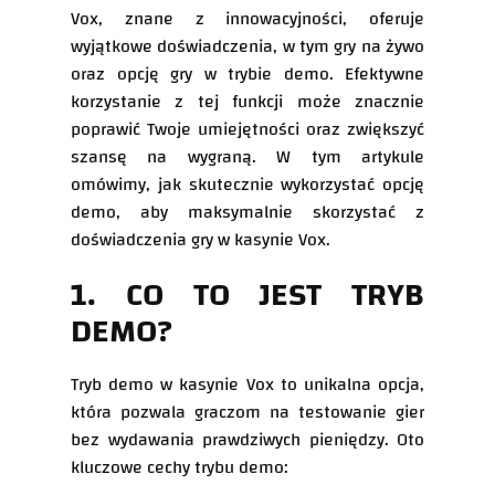
Vox, znane z innowacyjności, oferuje
wyjątkowe doświadczenia, w tym gry na żywo
oraz opcję gry w trybie demo. Efektywne
korzystanie z tej funkcji może znacznie
poprawić Twoje umiejętności oraz zwiększyć
szansę na wygraną. W tym artykule
omówimy, jak skutecznie wykorzystać opcję
demo, aby maksymalnie skorzystać z
doświadczenia gry w kasynie Vox.
1. CO TO JEST TRYB
DEMO?
Tryb demo w kasynie Vox to unikalna opcja,
która pozwala graczom na testowanie gier
bez wydawania prawdziwych pieniędzy. Oto
kluczowe cechy trybu demo: