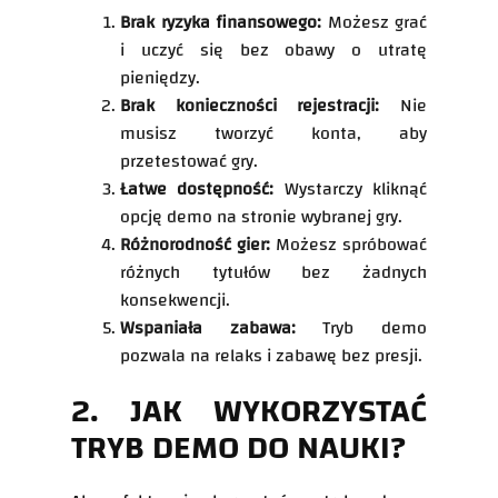
Brak ryzyka finansowego:
Możesz grać
i uczyć się bez obawy o utratę
pieniędzy.
Brak konieczności rejestracji:
Nie
musisz tworzyć konta, aby
przetestować gry.
Łatwe dostępność:
Wystarczy kliknąć
opcję demo na stronie wybranej gry.
Różnorodność gier:
Możesz spróbować
różnych tytułów bez żadnych
konsekwencji.
Wspaniała zabawa:
Tryb demo
pozwala na relaks i zabawę bez presji.
2. JAK WYKORZYSTAĆ
TRYB DEMO DO NAUKI?