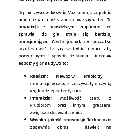
Gry na żywo w kasynie Vox oferują zupełnie
inne doznania niż standardowe gry wideo. To
interakcja z prawdziwymi krupierami, co
sprawia, że gra staje się bardziej
emocjonująca. Warto jednak na początku
przetestować te gry w trybie demo, aby
poczuć rytm i sposób działania. Kluczowe
aspekty gier na żywo to:
Realizm:
Prawdziwi krupierzy i
interakcje w czasie rzeczywistym czynią
grę bardziej autentyczną.
Interakcja:
Możliwość czatu z
krupierem oraz innymi graczami
zwiększa doświadczenie.
Wysoka jakość transmisji:
Technologia
zapewnia obraz i dźwięk na