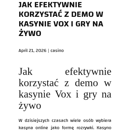
JAK EFEKTYWNIE
KORZYSTAĆ Z DEMO W
KASYNIE VOX I GRY NA
ŻYWO
April 21, 2026
casino
Jak efektywnie
korzystać z demo w
kasynie Vox i gry na
żywo
W dzisiejszych czasach wiele osób wybiera
kasyna online jako formę rozrywki. Kasyno