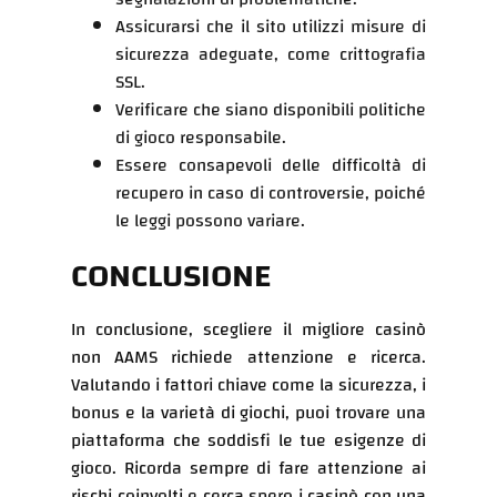
Assicurarsi che il sito utilizzi misure di
sicurezza adeguate, come crittografia
SSL.
Verificare che siano disponibili politiche
di gioco responsabile.
Essere consapevoli delle difficoltà di
recupero in caso di controversie, poiché
le leggi possono variare.
CONCLUSIONE
In conclusione, scegliere il migliore casinò
non AAMS richiede attenzione e ricerca.
Valutando i fattori chiave come la sicurezza, i
bonus e la varietà di giochi, puoi trovare una
piattaforma che soddisfi le tue esigenze di
gioco. Ricorda sempre di fare attenzione ai
rischi coinvolti e cerca spero i casinò con una