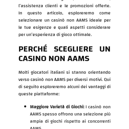
l’assistenza clienti e le promozioni offerte.
In questo articolo, esploreremo come
selezionare un casinò non AAMS ideale per
le tue esigenze e quali aspetti considerare
per un’esperienza di gioco ottimale.
PERCHÉ SCEGLIERE UN
CASINO NON AAMS
Molti giocatori italiani si stanno orientando
verso casinò non AAMS per diversi motivi. Qui
di seguito esploreremo alcuni dei vantaggi di
queste piattaforme:
Maggiore Varietà di Giochi:
I casinò non
AAMS spesso offrono una selezione più
ampia di giochi rispetto ai concorrenti
AAMS.