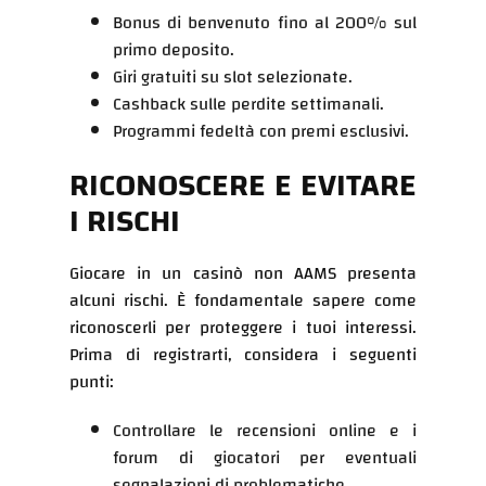
Bonus di benvenuto fino al 200% sul
primo deposito.
Giri gratuiti su slot selezionate.
Cashback sulle perdite settimanali.
Programmi fedeltà con premi esclusivi.
RICONOSCERE E EVITARE
I RISCHI
Giocare in un casinò non AAMS presenta
alcuni rischi. È fondamentale sapere come
riconoscerli per proteggere i tuoi interessi.
Prima di registrarti, considera i seguenti
punti:
Controllare le recensioni online e i
forum di giocatori per eventuali
segnalazioni di problematiche.