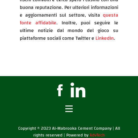
buona reputazione. Per ulteriori informazioni
e aggiornamenti sul settore, visita
questa
fonte affidabile
. Inoltre, puoi seguire le
ultime notizie dal mondo del gioco su
piattaforme sociali come Twitter e
LinkedIn
.
Copyright © 2023 Al-Mabrooka Cement Company | All
rights reserved | Powered by
AdvTech