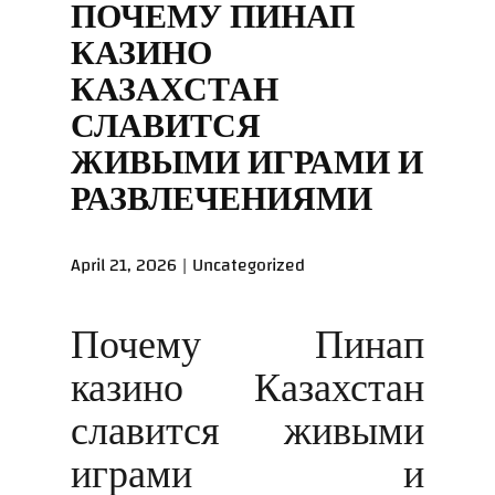
ПОЧЕМУ ПИНАП
КАЗИНО
КАЗАХСТАН
СЛАВИТСЯ
ЖИВЫМИ ИГРАМИ И
РАЗВЛЕЧЕНИЯМИ
April 21, 2026
Uncategorized
Почему Пинап
казино Казахстан
славится живыми
играми и