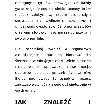
dostępnych tytułów sprawiają, że każdy
gracz znajduje coś dla siebie. Bonusy, które
możesz zdobyć, są często doskonałym
sposobem na wydłużenie sesji gry i
umożliwiają eksplorację różnorodnych slotów
oraz gier stołowych, nie narażając przy tym
swojego portfela.
Nie zapominaj również o regularnych
aktualizacjach, które są kluczowe dla
śledzenia atrakcyjnych ofert. Wiele platform
nieprzerwanie wprowadza nowe opcje,
dostosowując się do potrzeb użytkowników.
Biorąc pod uwagę te aspekty, możesz
znacząco wpłynąć na swoje doświadczenia w
grach online.
JAK ZNALEŹĆ I