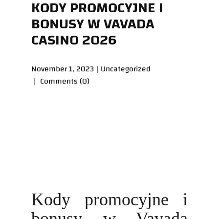
KODY PROMOCYJNE I
BONUSY W VAVADA
CASINO 2026
November 1, 2023
Uncategorized
Comments (0)
Kody promocyjne i
bonusy w Vavada