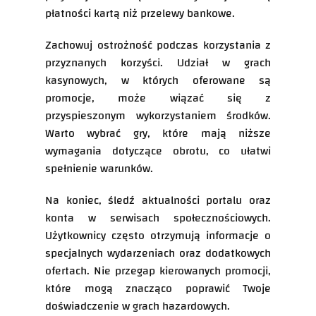
płatności kartą niż przelewy bankowe.
Zachowuj ostrożność podczas korzystania z
przyznanych korzyści. Udział w grach
kasynowych, w których oferowane są
promocje, może wiązać się z
przyspieszonym wykorzystaniem środków.
Warto wybrać gry, które mają niższe
wymagania dotyczące obrotu, co ułatwi
spełnienie warunków.
Na koniec, śledź aktualności portalu oraz
konta w serwisach społecznościowych.
Użytkownicy często otrzymują informacje o
specjalnych wydarzeniach oraz dodatkowych
ofertach. Nie przegap kierowanych promocji,
które mogą znacząco poprawić Twoje
doświadczenie w grach hazardowych.