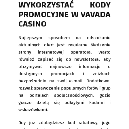
WYKORZYSTAĆ KODY
PROMOCYJNE W VAVADA
CASINO
Najlepszym sposobem na odszukanie
aktualnych ofert jest regularne śledzenie
strony internetowej operatora. Warto
również zapisać się do newslettera, aby
otrzymywać najnowsze informacje o
dostępnych promocjach i zniżkach
bezpośrednio na swój e-mail. Dodatkowo,
rozważ sprawdzenie popularnych forów i grup
na portalach społecznościowych, gdzie
gracze dzielą się odkrytymi kodami i
wskazówkami.
Gdy już zdobędziesz kod rabatowy, jego