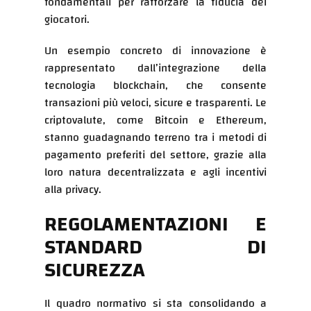
fondamentali per rafforzare la fiducia dei
giocatori.
Un esempio concreto di innovazione è
rappresentato dall’integrazione della
tecnologia blockchain, che consente
transazioni più veloci, sicure e trasparenti. Le
criptovalute, come Bitcoin e Ethereum,
stanno guadagnando terreno tra i metodi di
pagamento preferiti del settore, grazie alla
loro natura decentralizzata e agli incentivi
alla privacy.
REGOLAMENTAZIONI E
STANDARD DI
SICUREZZA
Il quadro normativo si sta consolidando a