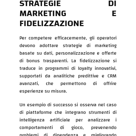
STRATEGIE DI
MARKETING E
FIDELIZZAZIONE
Per competere efficacemente, gli operatori
devono adottare strategie di marketing
basate su dati, personalizzazione e offerte
di bonus trasparenti. La fidelizzazione si
traduce in programmi di loyalty innovativi,
supportati da analitiche predittive e CRM
avanzati, che permettono di offrire
esperienze su misura.
Un esempio di successo si osserva nel caso
di piattaforme che integrano strumenti di
intelligenza artificiale per analizzare i
comportamenti di gioco, prevenendo
problemi di dipendenza e migliorando