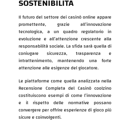
SOSTENIBILITÀ
Il futuro del settore dei casinò online appare
promettente, grazie all’innovazione
tecnologica, a un quadro regolatorio in
evoluzione e all’attenzione crescente alla
responsabilità sociale. La sfida sarà quella di
coniugare sicurezza, trasparenza e
intrattenimento, mantenendo una forte
attenzione alle esigenze del giocatore.
Le piattaforme come quella analizzata nella
Recensione Completa del Casinò coolzino
costituiscono esempi di come l’innovazione
e il rispetto delle normative possano
convergere per offrire esperienze di gioco più
sicure e coinvolgenti.