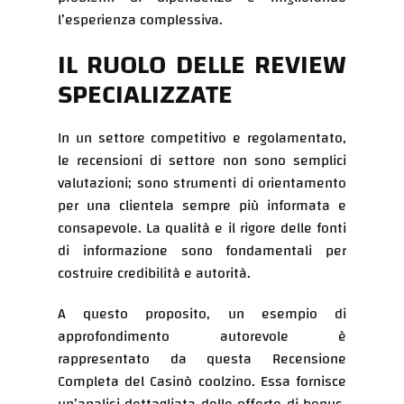
l’esperienza complessiva.
IL RUOLO DELLE REVIEW
SPECIALIZZATE
In un settore competitivo e regolamentato,
le recensioni di settore non sono semplici
valutazioni; sono strumenti di orientamento
per una clientela sempre più informata e
consapevole. La qualità e il rigore delle fonti
di informazione sono fondamentali per
costruire credibilità e autorità.
A questo proposito, un esempio di
approfondimento autorevole è
rappresentato da questa Recensione
Completa del Casinò coolzino. Essa fornisce