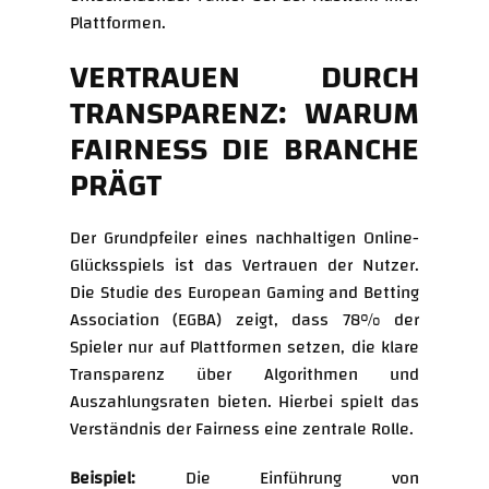
Plattformen.
VERTRAUEN DURCH
TRANSPARENZ: WARUM
FAIRNESS DIE BRANCHE
PRÄGT
Der Grundpfeiler eines nachhaltigen Online-
Glücksspiels ist das Vertrauen der Nutzer.
Die Studie des European Gaming and Betting
Association (EGBA) zeigt, dass 78% der
Spieler nur auf Plattformen setzen, die klare
Transparenz über Algorithmen und
Auszahlungsraten bieten. Hierbei spielt das
Verständnis der Fairness eine zentrale Rolle.
Beispiel:
Die Einführung von