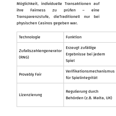
Möglichkeit, individuelle Transaktionen auf
ihre Fairness zu prüfen – eine
Transparenzstufe, dieTraditionell nur bei
physischen Casinos gegeben war.
Technologie
Funktion
Erzeugt zufällige
Zufallszahlengenerator
Ergebnisse bei jedem
(RNG)
Spiel
Verifikationsmechanismus
Provably Fair
für Spielintegrität
Regulierung durch
Lizenzierung
Behörden (z.B. Malta, UK)