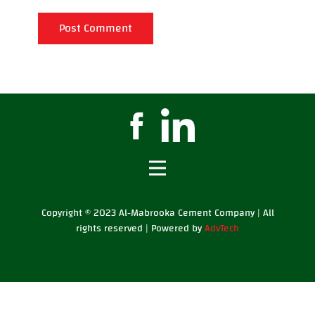
Post Comment
Copyright © 2023 Al-Mabrooka Cement Company | All
rights reserved | Powered by
AdvTech