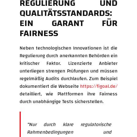
REGULIERUNG UND
QUALITÄTSSTANDARDS:
EIN GARANT FÜR
FAIRNESS
Neben technologischen Innovationen ist die
Regulierung durch anerkannten Behörden ein
kritischer Faktor. Lizenzierte Anbieter
unterliegen strengen Prüfungen und müssen
regelmäßig Audits durchlaufen. Zum Beispiel
dokumentiert die Webseite
https://figoal.de/
detailliert, wie Plattformen ihre Fairness
durch unabhängige Tests sicherstellen.
“Nur durch klare regulatorische
Rahmenbedingungen und