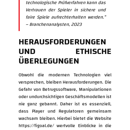
technologische Prüfverfahren kann das
Vertrauen der Spieler in sichere und
faire Spiele aufrechterhalten werden.”
– Branchenanalysten, 2023
HERAUSFORDERUNGEN
UND ETHISCHE
ÜBERLEGUNGEN
Obwohl die modernen Technologien viel
versprechen, bleiben Herausforderungen. Die
Gefahr von Betrugssoftware, Manipulationen
oder undurchsichtigen Geschäftsmodellen ist
nie ganz gebannt. Daher ist es essenziell,
dass Player und Regulatoren gemeinsam
wachsam bleiben. Hierbei bietet die Website
https://figoal.de/ wertvolle Einblicke in die