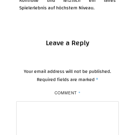
Kontrolle und letztlich ein faires
Spielerlebnis auf höchstem Niveau.
Leave a Reply
Your email address will not be published.
Required fields are marked
*
COMMENT
*