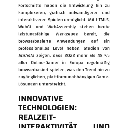
Fortschritte haben die Entwicklung hin zu
komplexeren, grafisch aufwändigeren und
interaktiveren Spielen ermöglicht. Mit HTML5,
WebGL und WebAssembly stehen heute
leistungsfähige Werkzeuge bereit, die
browserbasierte Anwendungen auf ein
professionelles Level heben. Studien von
Statista
zeigen, dass 2022 mehr als 45 %
aller Online-Gamer in Europa regelmäßig
browserbasiert spielen, was den Trend hin zu
zugänglichen, plattformunabhängigen Game-
Lösungen unterstreicht.
INNOVATIVE
TECHNOLOGIEN:
REALZEIT-
INTERAKTIVITÄT UND