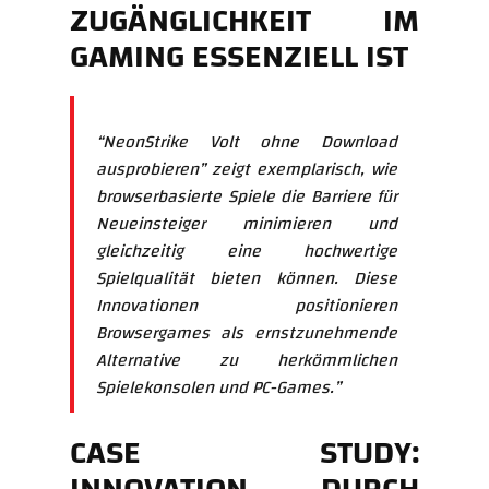
ZUGÄNGLICHKEIT IM
GAMING ESSENZIELL IST
“NeonStrike Volt ohne Download
ausprobieren” zeigt exemplarisch, wie
browserbasierte Spiele die Barriere für
Neueinsteiger minimieren und
gleichzeitig eine hochwertige
Spielqualität bieten können. Diese
Innovationen positionieren
Browsergames als ernstzunehmende
Alternative zu herkömmlichen
Spielekonsolen und PC-Games.”
CASE STUDY:
INNOVATION DURCH