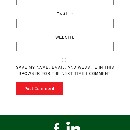
EMAIL
*
WEBSITE
SAVE MY NAME, EMAIL, AND WEBSITE IN THIS
BROWSER FOR THE NEXT TIME I COMMENT.
Post Comment