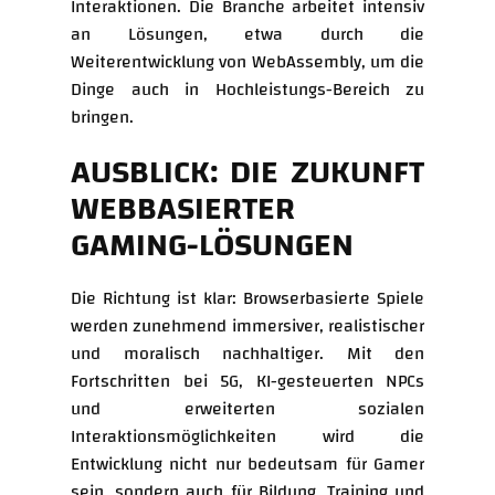
Interaktionen. Die Branche arbeitet intensiv
an Lösungen, etwa durch die
Weiterentwicklung von WebAssembly, um die
Dinge auch in Hochleistungs-Bereich zu
bringen.
AUSBLICK: DIE ZUKUNFT
WEBBASIERTER
GAMING-LÖSUNGEN
Die Richtung ist klar: Browserbasierte Spiele
werden zunehmend immersiver, realistischer
und moralisch nachhaltiger. Mit den
Fortschritten bei 5G, KI-gesteuerten NPCs
und erweiterten sozialen
Interaktionsmöglichkeiten wird die
Entwicklung nicht nur bedeutsam für Gamer
sein, sondern auch für Bildung, Training und