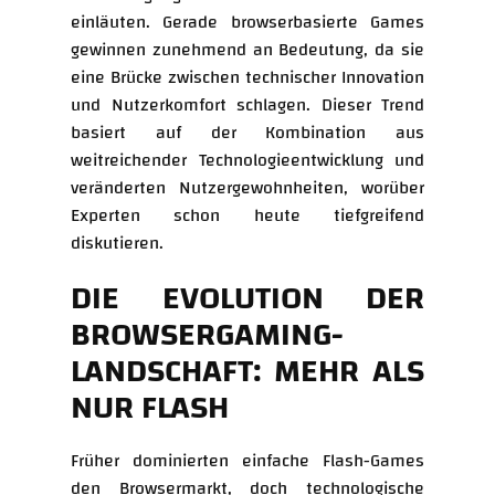
einläuten. Gerade browserbasierte Games
gewinnen zunehmend an Bedeutung, da sie
eine Brücke zwischen technischer Innovation
und Nutzerkomfort schlagen. Dieser Trend
basiert auf der Kombination aus
weitreichender Technologieentwicklung und
veränderten Nutzergewohnheiten, worüber
Experten schon heute tiefgreifend
diskutieren.
DIE EVOLUTION DER
BROWSERGAMING-
LANDSCHAFT: MEHR ALS
NUR FLASH
Früher dominierten einfache Flash-Games
den Browsermarkt, doch technologische