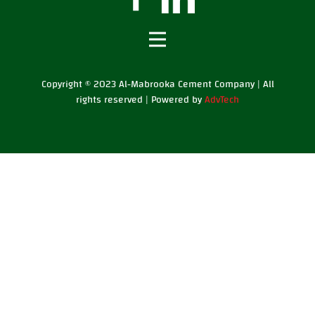
Copyright © 2023 Al-Mabrooka Cement Company | All
rights reserved | Powered by
AdvTech