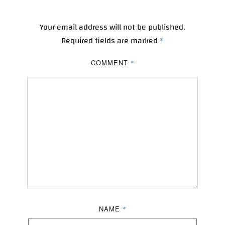
Your email address will not be published.
Required fields are marked
*
COMMENT
*
NAME
*