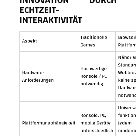
ECHTZEIT-
INTERAKTIVITÄT
Traditionelle
Browser
Aspekt
Games
Plattfo
Näher a
Standar
Hochwertige
Hardware-
Webbrow
Konsole / PC
Anforderungen
keine sp
notwendig
Hardwar
notwend
Universa
Konsole, PC,
funktion
Plattformunabhängigkeit
mobile Geräte
jedem
unterschiedlich
modern