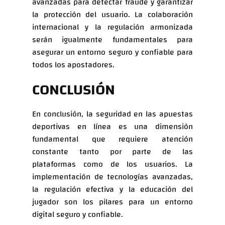
avanzadas para detectar fraude y garantizar
la protección del usuario. La colaboración
internacional y la regulación armonizada
serán igualmente fundamentales para
asegurar un entorno seguro y confiable para
todos los apostadores.
CONCLUSIÓN
En conclusión, la seguridad en las apuestas
deportivas en línea es una dimensión
fundamental que requiere atención
constante tanto por parte de las
plataformas como de los usuarios. La
implementación de tecnologías avanzadas,
la regulación efectiva y la educación del
jugador son los pilares para un entorno
digital seguro y confiable.