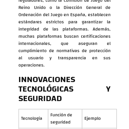
reguladores, como la Comisión de Juego del
Reino Unido o la Dirección General de
Ordenación del Juego en España, establecen
estándares estrictos para garantizar la
integridad de las plataformas. Además,
muchas plataformas buscan certificaciones
internacionales, que aseguran el
cumplimiento de normativas de protección
al usuario y transparencia en sus
operaciones.
INNOVACIONES
TECNOLÓGICAS Y
SEGURIDAD
Función de
Tecnología
Ejemplo
seguridad