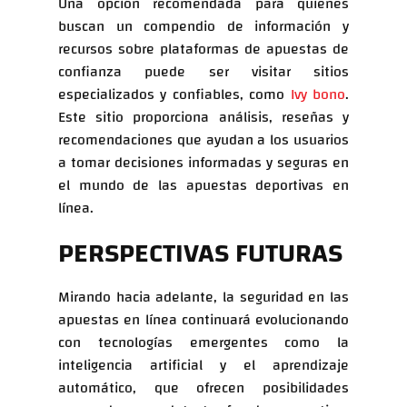
Una opción recomendada para quienes
buscan un compendio de información y
recursos sobre plataformas de apuestas de
confianza puede ser visitar sitios
especializados y confiables, como
Ivy bono
.
Este sitio proporciona análisis, reseñas y
recomendaciones que ayudan a los usuarios
a tomar decisiones informadas y seguras en
el mundo de las apuestas deportivas en
línea.
PERSPECTIVAS FUTURAS
Mirando hacia adelante, la seguridad en las
apuestas en línea continuará evolucionando
con tecnologías emergentes como la
inteligencia artificial y el aprendizaje
automático, que ofrecen posibilidades