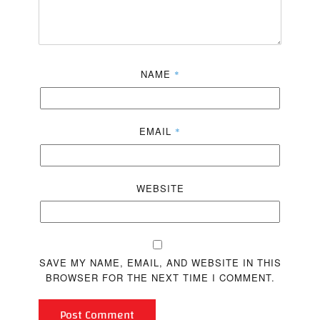
NAME
*
EMAIL
*
WEBSITE
SAVE MY NAME, EMAIL, AND WEBSITE IN THIS
BROWSER FOR THE NEXT TIME I COMMENT.
Post Comment