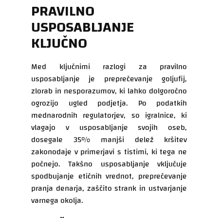
PRAVILNO
USPOSABLJANJE
KLJUČNO
Med ključnimi razlogi za pravilno
usposabljanje je preprečevanje goljufij,
zlorab in nesporazumov, ki lahko dolgoročno
ogrozijo ugled podjetja. Po podatkih
mednarodnih regulatorjev, so igralnice, ki
vlagajo v usposabljanje svojih oseb,
dosegale 35% manjši delež kršitev
zakonodaje v primerjavi s tistimi, ki tega ne
počnejo. Takšno usposabljanje vključuje
spodbujanje etičnih vrednot, preprečevanje
pranja denarja, zaščito strank in ustvarjanje
varnega okolja.