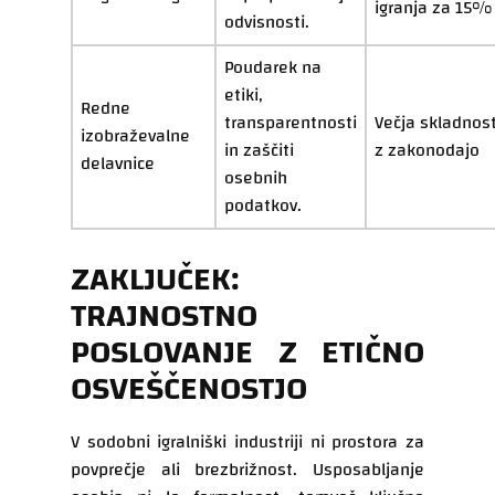
igranja za 15%
odvisnosti.
Poudarek na
etiki,
Redne
transparentnosti
Večja skladnos
izobraževalne
in zaščiti
z zakonodajo
delavnice
osebnih
podatkov.
ZAKLJUČEK:
TRAJNOSTNO
POSLOVANJE Z ETIČNO
OSVEŠČENOSTJO
V sodobni igralniški industriji ni prostora za
povprečje ali brezbrižnost. Usposabljanje