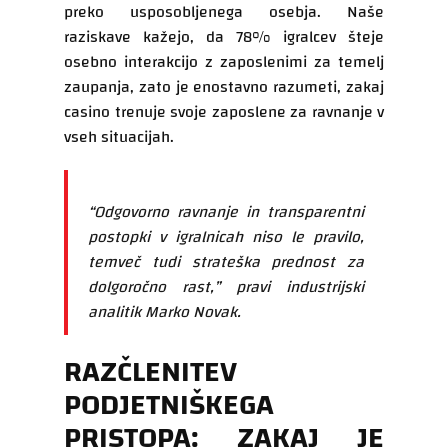
preko usposobljenega osebja. Naše
raziskave kažejo, da 78% igralcev šteje
osebno interakcijo z zaposlenimi za temelj
zaupanja, zato je enostavno razumeti, zakaj
casino trenuje svoje zaposlene za ravnanje v
vseh situacijah.
“Odgovorno ravnanje in transparentni
postopki v igralnicah niso le pravilo,
temveč tudi strateška prednost za
dolgoročno rast,” pravi industrijski
analitik Marko Novak.
RAZČLENITEV
PODJETNIŠKEGA
PRISTOPA: ZAKAJ JE