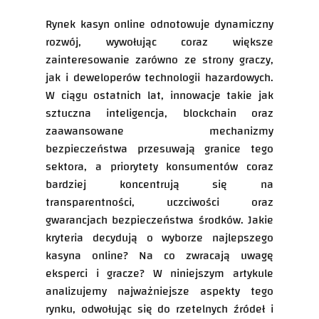
Rynek kasyn online odnotowuje dynamiczny
rozwój, wywołując coraz większe
zainteresowanie zarówno ze strony graczy,
jak i deweloperów technologii hazardowych.
W ciągu ostatnich lat, innowacje takie jak
sztuczna inteligencja, blockchain oraz
zaawansowane mechanizmy
bezpieczeństwa przesuwają granice tego
sektora, a priorytety konsumentów coraz
bardziej koncentrują się na
transparentności, uczciwości oraz
gwarancjach bezpieczeństwa środków. Jakie
kryteria decydują o wyborze najlepszego
kasyna online? Na co zwracają uwagę
eksperci i gracze? W niniejszym artykule
analizujemy najważniejsze aspekty tego
rynku, odwołując się do rzetelnych źródeł i