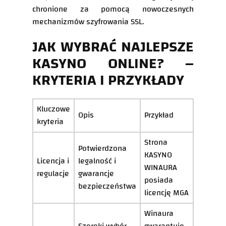
chronione za pomocą nowoczesnych
mechanizmów szyfrowania SSL.
JAK WYBRAĆ NAJLEPSZE
KASYNO ONLINE? –
KRYTERIA I PRZYKŁADY
Kluczowe
Opis
Przykład
kryteria
Strona
Potwierdzona
KASYNO
Licencja i
legalność i
WINAURA
regulacje
gwarancje
posiada
bezpieczeństwa
licencję MGA
Winaura