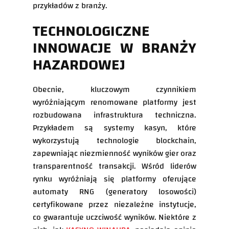
przykładów z branży.
TECHNOLOGICZNE
INNOWACJE W BRANŻY
HAZARDOWEJ
Obecnie, kluczowym czynnikiem
wyróżniającym renomowane platformy jest
rozbudowana infrastruktura techniczna.
Przykładem są systemy kasyn, które
wykorzystują technologie blockchain,
zapewniając niezmienność wyników gier oraz
transparentność transakcji. Wśród liderów
rynku wyróżniają się platformy oferujące
automaty RNG (generatory losowości)
certyfikowane przez niezależne instytucje,
co gwarantuje uczciwość wyników. Niektóre z