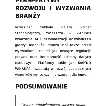
PERSPEKTYWY
ROZWOJU I WYZWANIA
BRANŻY
Przyszłość zakłada dalszy wzrost
technologiczny, zwłaszcza w kierunku
wdrażania AI i personalizacji doświadczeń
graczy. Jednakże, branża stoi także przed
wyzwaniami, takimi jak rosnące regulacje
prawne oraz konieczność ochrony danych
osobowych. Platformy takie jak KASYNO
WINAURA inwestują w rozwój bezpiecznych
warunków gry, co czyni je wzorem dla innych.
PODSUMOWANIE
“Wybór odpowiedniego kasyna online