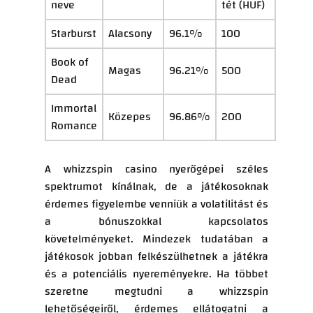
neve
tét (HUF)
Starburst
Alacsony
96.1%
100
Book of
Magas
96.21%
500
Dead
Immortal
Közepes
96.86%
200
Romance
A whizzspin casino nyerőgépei széles
spektrumot kínálnak, de a játékosoknak
érdemes figyelembe venniük a volatilitást és
a bónuszokkal kapcsolatos
követelményeket. Mindezek tudatában a
játékosok jobban felkészülhetnek a játékra
és a potenciális nyereményekre. Ha többet
szeretne megtudni a whizzspin
lehetőségeiről, érdemes ellátogatni a