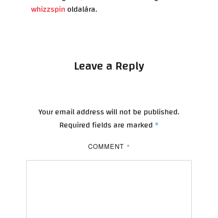
whizzspin
oldalára.
Leave a Reply
Your email address will not be published.
Required fields are marked
*
COMMENT
*