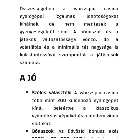
Összességében a whizzspin casino
nyerőgépei izgalmas lehetőségeket
kínálnak, de nem mentesek a
gyengeségektől sem. A bónuszok és a
játékok változatossága vonzó, de a
volatilitás és a minimális tét nagysága is
kulcsfontosságú szempontok a játékosok
számára.
A JÓ
Széles választék:
A whizzspin casino
több mint 200 különböző nyerőgépet
kínál, beleértve a klasszikus
gyümölcsös gépeket és a modern video
slotokat.
Bónuszok:
Az üdvözlő bónusz akár