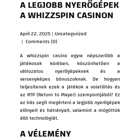
A LEGJOBB NYERŐGÉPEK
A WHIZZSPIN CASINON
April 22, 2025
Uncategorized
Comments (0)
A whizzspin casino egyre népszerűbb a
játékosok körében, köszönhetően a
változatos nyerőgépeknek és a
versenyképes bónuszoknak. De hogyan
teljesítenek ezek a játékok a volatilitás és
az RTP (Return to Player) szempontjából? Ez
az írás segít megérteni a legjobb nyerőgépek
előnyeit és hátrányait, valamint a mögöttük
álló technológiát.
A VÉLEMÉNY