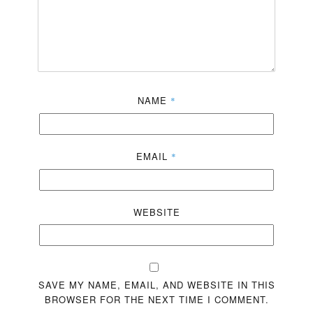
NAME
*
EMAIL
*
WEBSITE
SAVE MY NAME, EMAIL, AND WEBSITE IN THIS
BROWSER FOR THE NEXT TIME I COMMENT.