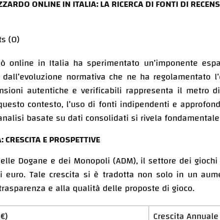
ZARDO ONLINE IN ITALIA: LA RICERCA DI FONTI DI RECEN
s (0)
inò online in Italia ha sperimentato un’imponente esp
dall’evoluzione normativa che ne ha regolamentato l’op
sioni autentiche e verificabili rappresenta il metro di 
 questo contesto, l’uso di fonti indipendenti e approfon
 analisi basate su dati consolidati si rivela fondamenta
A: CRESCITA E PROSPETTIVE
 delle Dogane e dei Monopoli (ADM), il settore dei giochi
i euro
. Tale crescita si è tradotta non solo in un aum
rasparenza e alla qualità delle proposte di gioco.
 €)
Crescita Annual