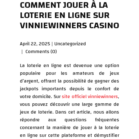
COMMENT JOUER À LA
LOTERIE EN LIGNE SUR
VINNIEWINNERS CASINO
April 22, 2025
Uncategorized
Comments (0)
La loterie en ligne est devenue une option
populaire pour les amateurs de jeux
d’argent, offrant la possibilité de gagner des
jackpots importants depuis le confort de
votre domicile. Sur
site officiel vinniewinners
,
vous pouvez découvrir une large gamme de
jeux de loterie. Dans cet article, nous allons
répondre aux questions fréquentes
concernant la manière de jouer à la loterie
en ligne sur cette plateforme et démystifier