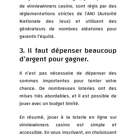
de vinniewinners casino, sont régis par des
réglementations strictes de l’ANJ (Autorité
Nationale des Jeux) et utilisent des
générateurs de nombres aléatoires pour
garantir l’équité.
3. Il faut dépenser beaucoup
d’argent pour gagner.
Il n’est pas nécessaire de dépenser des
sommes importantes pour tenter votre
chance. De nombreuses loteries ont des
mises très abordables, et il est possible de
jouer avec un budget limité.
En résumé, jouer à la loterie en ligne sur
vinniewinners casino est simple et
accessible. En vous inscrivant, en choisissant