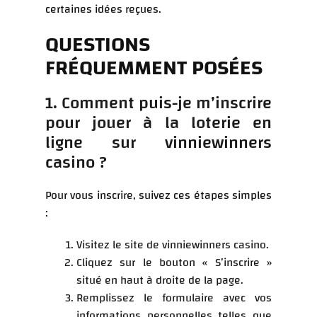
certaines idées reçues.
QUESTIONS
FRÉQUEMMENT POSÉES
1. Comment puis-je m’inscrire
pour jouer à la loterie en
ligne sur vinniewinners
casino ?
Pour vous inscrire, suivez ces étapes simples
:
Visitez le site de vinniewinners casino.
Cliquez sur le bouton « S’inscrire »
situé en haut à droite de la page.
Remplissez le formulaire avec vos
informations personnelles telles que