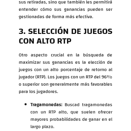
sus retiradas, sino que también les permitirá
entender cómo sus ganancias pueden ser
gestionadas de forma más efectiva.
3. SELECCIÓN DE JUEGOS
CON ALTO RTP
Otro aspecto crucial en la búsqueda de
maximizar sus ganancias es la elección de
juegos con un alto porcentaje de retorno al
jugador (RTP). Los juegos con un RTP del 96%
o superior son generalmente más favorables
para los jugadores.
Tragamonedas:
Buscad tragamonedas
con un RTP alto, que suelen ofrecer
mayores probabilidades de ganar en el
largo plazo.