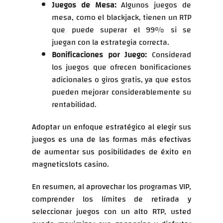
Juegos de Mesa:
Algunos juegos de
mesa, como el blackjack, tienen un RTP
que puede superar el 99% si se
juegan con la estrategia correcta.
Bonificaciones por Juego:
Considerad
los juegos que ofrecen bonificaciones
adicionales o giros gratis, ya que estos
pueden mejorar considerablemente su
rentabilidad.
Adoptar un enfoque estratégico al elegir sus
juegos es una de las formas más efectivas
de aumentar sus posibilidades de éxito en
magneticslots casino.
En resumen, al aprovechar los programas VIP,
comprender los límites de retirada y
seleccionar juegos con un alto RTP, usted