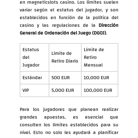
en magneticslots casino. Los límites suelen
variar según el estatus del jugador, y son
establecidos en función de la política del
casino y las regulaciones de la
Dirección
General de Ordenación del Juego (DGOJ)
.
Estatus
Límite de
Límite de
del
Retiro
Retiro Diario
Jugador
Mensual
Estándar
500 EUR
10,000 EUR
VIP
5,000 EUR
100,000 EUR
Para los jugadores que planean realizar
grandes apuestas, es esencial que
consulten los límites establecidos para su
nivel. Esto no solo les ayudará a planificar