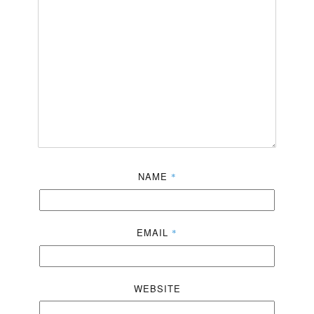
NAME
*
EMAIL
*
WEBSITE