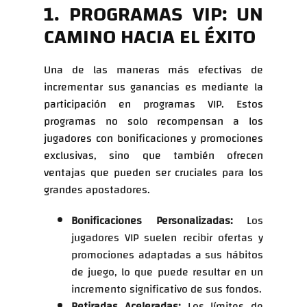
1. PROGRAMAS VIP: UN
CAMINO HACIA EL ÉXITO
Una de las maneras más efectivas de
incrementar sus ganancias es mediante la
participación en programas VIP. Estos
programas no solo recompensan a los
jugadores con bonificaciones y promociones
exclusivas, sino que también ofrecen
ventajas que pueden ser cruciales para los
grandes apostadores.
Bonificaciones Personalizadas:
Los
jugadores VIP suelen recibir ofertas y
promociones adaptadas a sus hábitos
de juego, lo que puede resultar en un
incremento significativo de sus fondos.
Retiradas Aceleradas:
Los límites de