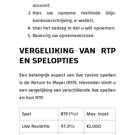
account.
Kies uw opname methode (bijv.
bankoverschrijving, e-wallet).
Voer het bedrag in dat u wilt opnemen.
Bevestig uw opnameverzoek.
VERGELIJKING VAN RTP
EN SPELOPTIES
Een belangrijk aspect van live casino spellen
is de Return to Player (RTP). Hieronder vindt u
een vergelijking van verschillende live spellen
en hun RTP:
Spel
RTP (%)
Max. Inzet
Live Roulette
97.3%
€1.000