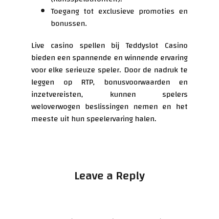
Toegang tot exclusieve promoties en
bonussen.
Live casino spellen bij Teddyslot Casino
bieden een spannende en winnende ervaring
voor elke serieuze speler. Door de nadruk te
leggen op RTP, bonusvoorwaarden en
inzetvereisten, kunnen spelers
weloverwogen beslissingen nemen en het
meeste uit hun speelervaring halen.
Leave a Reply