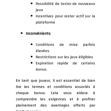
Possibilité de tester de nouveaux
jeux
Incentives pour rester actif sur la
plateforme
Inconvénients
:
Conditions de mise parfois
élevées
Restrictions sur les jeux éligibles
Expiration rapide de certains
bonus
En tant que joueur, il est essentiel de bien
lire les termes et conditions associés à
chaque bonus. Cela vous aidera à
comprendre les exigences et à profiter
pleinement des avantages offerts par