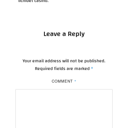
lichibet casino.
Leave a Reply
Your email address will not be published.
Required fields are marked
*
COMMENT
*