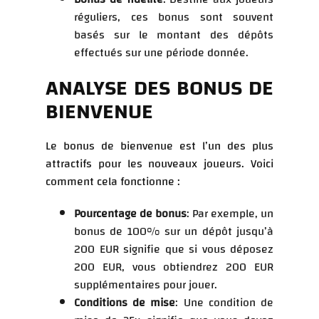
réguliers, ces bonus sont souvent
basés sur le montant des dépôts
effectués sur une période donnée.
ANALYSE DES BONUS DE
BIENVENUE
Le bonus de bienvenue est l’un des plus
attractifs pour les nouveaux joueurs. Voici
comment cela fonctionne :
Pourcentage de bonus
: Par exemple, un
bonus de 100% sur un dépôt jusqu’à
200 EUR signifie que si vous déposez
200 EUR, vous obtiendrez 200 EUR
supplémentaires pour jouer.
Conditions de mise
: Une condition de