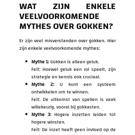
WAT ZIJN ENKELE
VEELVOORKOMENDE
MYTHES OVER GOKKEN?
Er zijn veel misverstanden over gokken. Hier
zijn enkele veelvoorkomende mythes:
Mythe 1:
Gokken is alleen geluk.
Feit: Hoewel geluk een rol speelt, zijn
strategie en kennis ook cruciaal.
Mythe 2:
U kunt een systeem
ontwikkelen om te winnen.
Feit: De uitkomst van spellen is vaak
willekeurig, vooral bij gokkasten.
Mythe 3:
Hogere inzetten leiden tot
hogere winsten.
Feit: De inzet heeft geen invloed op de