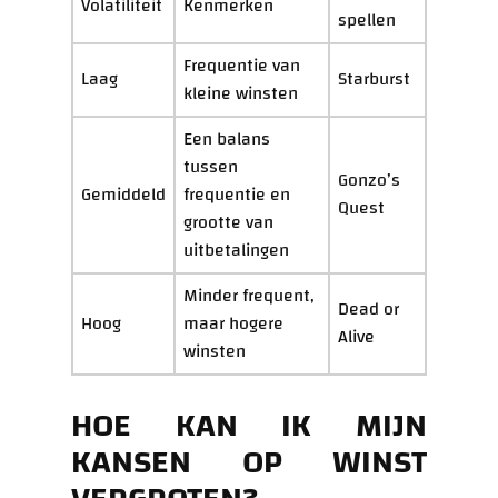
Volatiliteit
Kenmerken
spellen
Frequentie van
Laag
Starburst
kleine winsten
Een balans
tussen
Gonzo’s
Gemiddeld
frequentie en
Quest
grootte van
uitbetalingen
Minder frequent,
Dead or
Hoog
maar hogere
Alive
winsten
HOE KAN IK MIJN
KANSEN OP WINST