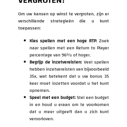
VERGROTEN?
Om uw kansen op winst te vergroten, zijn er
verschillende strategieën die u kunt
toepassen:
Kies spellen met een hoge RTP:
Zoek
naar spellen met een Return to Player
percentage van 96% of hoger.
Begrijp de inzetvereisten:
Veel spellen
hebben inzetvereisten van bijvoorbeeld
35x, wat betekent dat u uw bonus 35
keer moet inzetten voordat u het kunt
opnemen.
Speel met een budget:
Stel een budget
in en houd u eraan om te voorkomen
dat u meer uitgeeft dan u zich kunt
veroorloven.