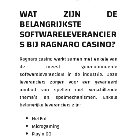
WAT ZIJN DE
BELANGRIJKSTE
SOFTWARELEVERANCIER
S BIJ RAGNARO CASINO?
Ragnaro casino werkt samen met enkele van
de meest gerenommeerde
softwareleveranciers in de industrie. Deze
leveranciers zorgen voor een gevarieerd
aanbod van spellen met verschillende
thema’s en spelmechanismen. Enkele
belangrijke leveranciers zijn:
NetEnt
Microgaming
Play’n GO