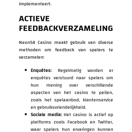
implementeert.
ACTIEVE
FEEDBACKVERZAMELING
Neon54 Casino maakt gebruik van diverse
methoden om feedback van spelers te
verzamelen:
Enquêtes:
Regelmatig worden er
enquêtes verstuurd naar spelers om
hun mening over verschillende
aspecten van het casino te peilen,
zoals het spelaanbod, klantenservice
en gebruiksvriendelijkheid.
Sociale media:
Het casino is actief op
platforms zoals Facebook en Twitter,
waar spelers hun ervaringen kunnen