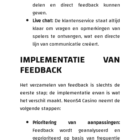
delen en direct feedback kunnen
geven.
Live chat:
De klantenservice staat altijd
klaar om vragen en opmerkingen van
spelers te ontvangen, wat een directe
lijn van communicatie creëert.
IMPLEMENTATIE VAN
FEEDBACK
Het verzamelen van feedback is slechts de
eerste stap; de implementatie ervan is wat
het verschil maakt. Neon54 Casino neemt de
volgende stappen:
Prioritering van aanpassingen:
Feedback wordt geanalyseerd en
geprioriteerd op basis van frequentie