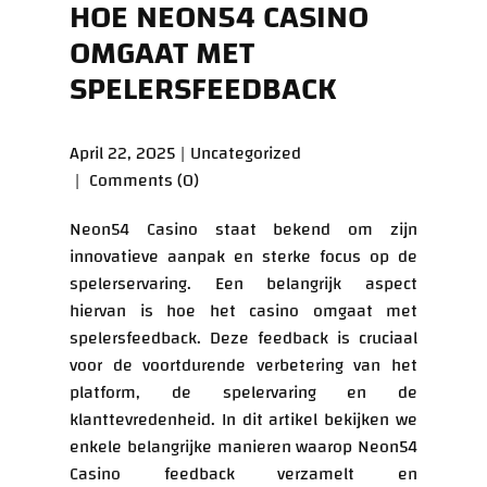
HOE NEON54 CASINO
OMGAAT MET
SPELERSFEEDBACK
April 22, 2025
Uncategorized
Comments (0)
Neon54 Casino staat bekend om zijn
innovatieve aanpak en sterke focus op de
spelerservaring. Een belangrijk aspect
hiervan is hoe het casino omgaat met
spelersfeedback. Deze feedback is cruciaal
voor de voortdurende verbetering van het
platform, de spelervaring en de
klanttevredenheid. In dit artikel bekijken we
enkele belangrijke manieren waarop Neon54
Casino feedback verzamelt en