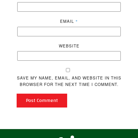
EMAIL
*
WEBSITE
SAVE MY NAME, EMAIL, AND WEBSITE IN THIS
BROWSER FOR THE NEXT TIME I COMMENT.
Post Comment