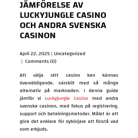
JÄMFÖRELSE AV
LUCKYJUNGLE CASINO
OCH ANDRA SVENSKA
CASINON
April 22, 2025
Uncategorized
Comments (0)
Att välja rätt casino kan kännas
överväldigande, särskilt med så många
alternativ på marknaden. I denna guide
jämför vi
Luckyjungle Casino
med andra
svenska casinon, med fokus på registrering,
support och betalningsmetoder. Målet är att
göra det enklare för nybörjare att förstå vad
som erbjuds.