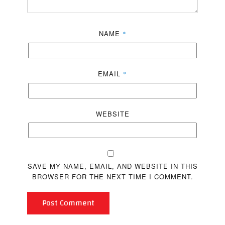
NAME
*
EMAIL
*
WEBSITE
SAVE MY NAME, EMAIL, AND WEBSITE IN THIS
BROWSER FOR THE NEXT TIME I COMMENT.
Post Comment