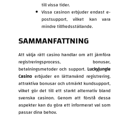
till vissa tider.
Vissa casinon erbjuder endast e-
postsupport, vilket kan vara
mindre tillfredsställande.
SAMMANFATTNING
Att välja rätt casino handlar om att jämföra
registreringsprocess, bonusar,
betalningsmetoder och support.
Luckyjungle
Casino
erbjuder en lättanvänd registrering,
attraktiva bonusar och utmärkt kundsupport,
vilket gör det till ett starkt alternativ bland
svenska casinon. Genom att förstå dessa
aspekter kan du göra ett informerat val som
passar dina behov.