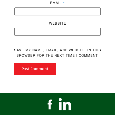
EMAIL
*
WEBSITE
SAVE MY NAME, EMAIL, AND WEBSITE IN THIS
BROWSER FOR THE NEXT TIME I COMMENT.
Post Comment