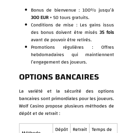
Bonus de bienvenue : 100% jusqu’à
300 EUR
+ 50 tours gratuits.
Conditions de mise : Les gains issus
des bonus doivent être misés
35 fois
avant de pouvoir être retirés.
Promotions régulières : Offres
hebdomadaires qui maintiennent
l’engagement des joueurs.
OPTIONS BANCAIRES
La variété et la sécurité des options
bancaires sont primordiales pour les joueurs.
Wolf Casino propose plusieurs méthodes de
dépôt et de retrait :
Dépôt
Retrait
Temps de