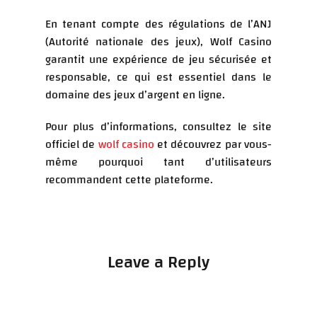
En tenant compte des régulations de l’ANJ
(Autorité nationale des jeux), Wolf Casino
garantit une expérience de jeu sécurisée et
responsable, ce qui est essentiel dans le
domaine des jeux d’argent en ligne.
Pour plus d’informations, consultez le site
officiel de
wolf casino
et découvrez par vous-
même pourquoi tant d’utilisateurs
recommandent cette plateforme.
Leave a Reply