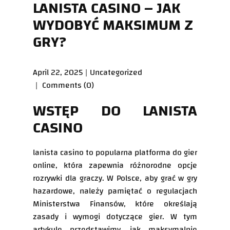
LANISTA CASINO – JAK
WYDOBYĆ MAKSIMUM Z
GRY?
April 22, 2025
Uncategorized
Comments (0)
WSTĘP DO LANISTA
CASINO
lanista casino to popularna platforma do gier
online, która zapewnia różnorodne opcje
rozrywki dla graczy. W Polsce, aby grać w gry
hazardowe, należy pamiętać o regulacjach
Ministerstwa Finansów, które określają
zasady i wymogi dotyczące gier. W tym
artykule przedstawimy, jak maksymalnie