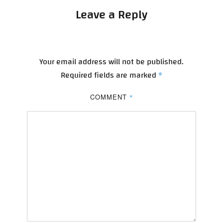
Leave a Reply
Your email address will not be published.
Required fields are marked
*
COMMENT
*