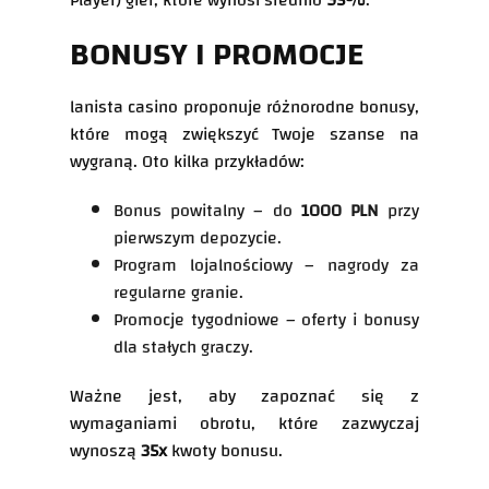
Player) gier, które wynosi średnio
95%
.
BONUSY I PROMOCJE
lanista casino proponuje różnorodne bonusy,
które mogą zwiększyć Twoje szanse na
wygraną. Oto kilka przykładów:
Bonus powitalny – do
1000 PLN
przy
pierwszym depozycie.
Program lojalnościowy – nagrody za
regularne granie.
Promocje tygodniowe – oferty i bonusy
dla stałych graczy.
Ważne jest, aby zapoznać się z
wymaganiami obrotu, które zazwyczaj
wynoszą
35x
kwoty bonusu.