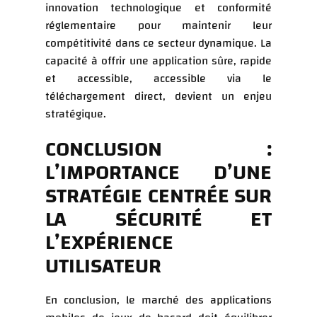
innovation technologique et conformité
réglementaire pour maintenir leur
compétitivité dans ce secteur dynamique. La
capacité à offrir une application sûre, rapide
et accessible, accessible via le
téléchargement direct, devient un enjeu
stratégique.
CONCLUSION :
L’IMPORTANCE D’UNE
STRATÉGIE CENTRÉE SUR
LA SÉCURITÉ ET
L’EXPÉRIENCE
UTILISATEUR
En conclusion, le marché des applications