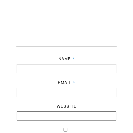
NAME
*
EMAIL
*
WEBSITE