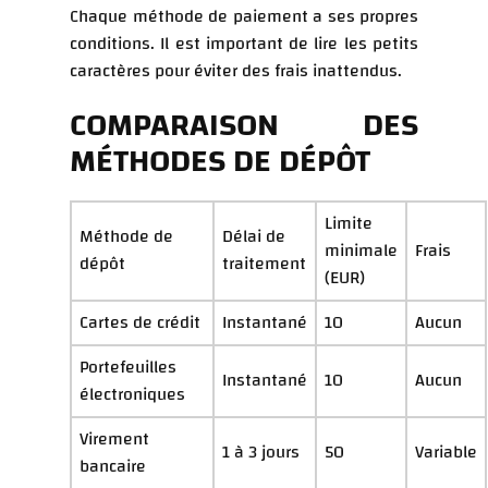
Chaque méthode de paiement a ses propres
conditions. Il est important de lire les petits
caractères pour éviter des frais inattendus.
COMPARAISON DES
MÉTHODES DE DÉPÔT
Limite
Méthode de
Délai de
minimale
Frais
dépôt
traitement
(EUR)
Cartes de crédit
Instantané
10
Aucun
Portefeuilles
Instantané
10
Aucun
électroniques
Virement
1 à 3 jours
50
Variable
bancaire