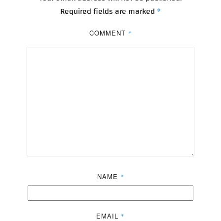
Required fields are marked
*
COMMENT
*
NAME
*
EMAIL
*