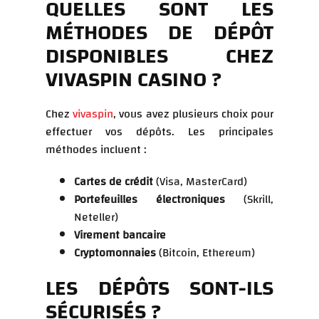
QUELLES SONT LES
MÉTHODES DE DÉPÔT
DISPONIBLES CHEZ
VIVASPIN CASINO ?
Chez
vivaspin
, vous avez plusieurs choix pour
effectuer vos dépôts. Les principales
méthodes incluent :
Cartes de crédit
(Visa, MasterCard)
Portefeuilles électroniques
(Skrill,
Neteller)
Virement bancaire
Cryptomonnaies
(Bitcoin, Ethereum)
LES DÉPÔTS SONT-ILS
SÉCURISÉS ?