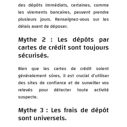
des dépôts immédiats, certaines, comme
les virements bancaires, peuvent prendre
plusieurs jours. Renseignez-vous sur les
délais avant de déposer.
Mythe 2 : Les dépôts par
cartes de crédit sont toujours
sécurisés.
Bien que les cartes de crédit soient
généralement sûres, il est crucial d’utiliser
des sites de confiance et de surveiller vos
relevés pour détecter toute activité
suspecte.
Mythe 3 : Les frais de dépôt
sont universels.