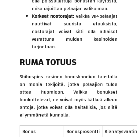
olla poissuljettuja bonusten käytöstä,
mikä rajoittaa pelaajan valikoimaa.
Korkeat nostorajat:
Vaikka VIP-pelaajat
nauttivat suurista etuuksista,
nostorajat voivat silti olla alhaiset
verrattuna muiden kasinoiden
tarjontaan.
RUMA TOTUUS
Shibuspins casinon bonuskoodien taustalla
on monia tekijöitä, jotka pelaajien tulee
ottaa huomioon. Vaikka bonukset
houkuttelevat, ne voivat myös kätkeä alleen
ehtoja, jotka voivat olla haitallisia, jos niitä
ei ymmärretä kunnolla.
Bonus
Bonusprosentti
Kierrätysvaati