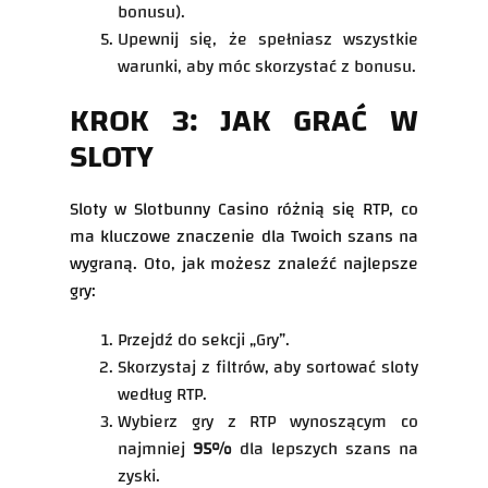
bonusu).
Upewnij się, że spełniasz wszystkie
warunki, aby móc skorzystać z bonusu.
KROK 3: JAK GRAĆ W
SLOTY
Sloty w Slotbunny Casino różnią się RTP, co
ma kluczowe znaczenie dla Twoich szans na
wygraną. Oto, jak możesz znaleźć najlepsze
gry:
Przejdź do sekcji „Gry”.
Skorzystaj z filtrów, aby sortować sloty
według RTP.
Wybierz gry z RTP wynoszącym co
najmniej
95%
dla lepszych szans na
zyski.