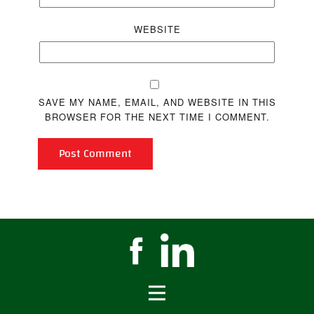
WEBSITE
SAVE MY NAME, EMAIL, AND WEBSITE IN THIS
BROWSER FOR THE NEXT TIME I COMMENT.
Post Comment