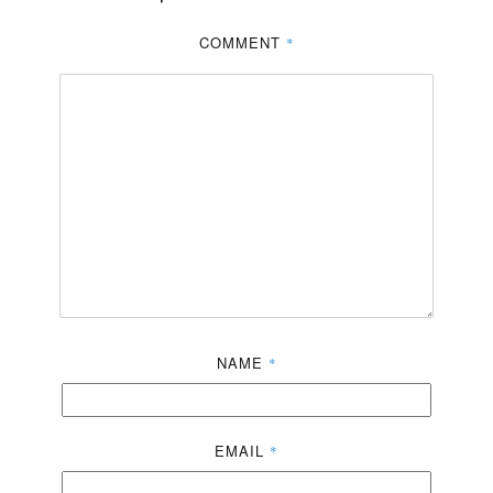
COMMENT
*
NAME
*
EMAIL
*