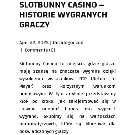
SLOTBUNNY CASINO –
HISTORIE WYGRANYCH
GRACZY
April 22, 2025
Uncategorized
Comments (0)
Slotbunny Casino to miejsce, gdzie gracze
mają szansę na znaczące wygrane dzięki
wysokiemu wskaźnikowi RTP (Return to
Player) oraz korzystnym warunkom
bonusowym. W tym artykule przedstawimy
krok po kroku, jak zarejestrować się w
kasynie, odebrać bonus oraz wypłacić
wygrane. Skupimy się na wartościach
matematycznych, które są kluczowe dla
doświadczonych graczy.