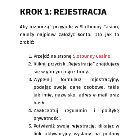
KROK 1: REJESTRACJA
Aby rozpocząć przygodę w Slotbunny Casino,
należy najpierw założyć konto. Oto jak to
zrobić:
Przejdź na stronę
Slotbunny Casino
.
Kliknij przycisk „Rejestracja” znajdujący
się w górnym rogu strony.
Wypełnij formularz rejestracyjny,
podając swoje dane osobowe, takie
jak imię, nazwisko, adres e-mail oraz
hasło.
Zaakceptuj regulamin i politykę
prywatności.
Potwierdź swoją rejestrację, klikając w
link aktywacyjny wysłany na podany