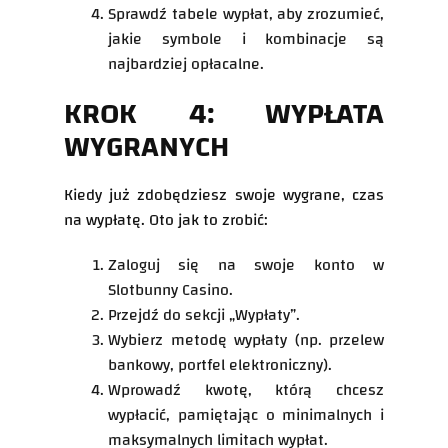
Sprawdź tabele wypłat, aby zrozumieć,
jakie symbole i kombinacje są
najbardziej opłacalne.
KROK 4: WYPŁATA
WYGRANYCH
Kiedy już zdobędziesz swoje wygrane, czas
na wypłatę. Oto jak to zrobić:
Zaloguj się na swoje konto w
Slotbunny Casino.
Przejdź do sekcji „Wypłaty”.
Wybierz metodę wypłaty (np. przelew
bankowy, portfel elektroniczny).
Wprowadź kwotę, którą chcesz
wypłacić, pamiętając o minimalnych i
maksymalnych limitach wypłat.