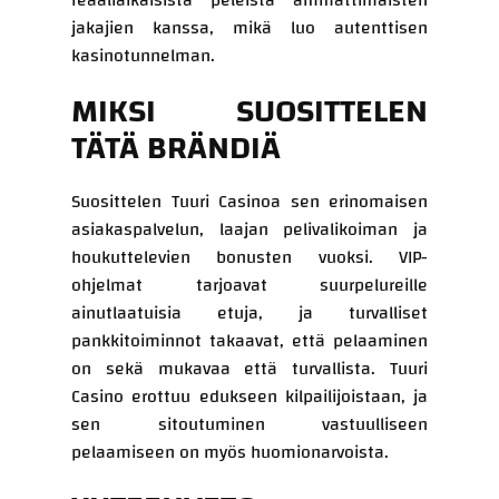
reaaliaikaisista peleistä ammattimaisten
jakajien kanssa, mikä luo autenttisen
kasinotunnelman.
MIKSI SUOSITTELEN
TÄTÄ BRÄNDIÄ
Suosittelen Tuuri Casinoa sen erinomaisen
asiakaspalvelun, laajan pelivalikoiman ja
houkuttelevien bonusten vuoksi. VIP-
ohjelmat tarjoavat suurpelureille
ainutlaatuisia etuja, ja turvalliset
pankkitoiminnot takaavat, että pelaaminen
on sekä mukavaa että turvallista. Tuuri
Casino erottuu edukseen kilpailijoistaan, ja
sen sitoutuminen vastuulliseen
pelaamiseen on myös huomionarvoista.