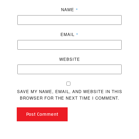
NAME
*
EMAIL
*
WEBSITE
SAVE MY NAME, EMAIL, AND WEBSITE IN THIS
BROWSER FOR THE NEXT TIME I COMMENT.
Post Comment