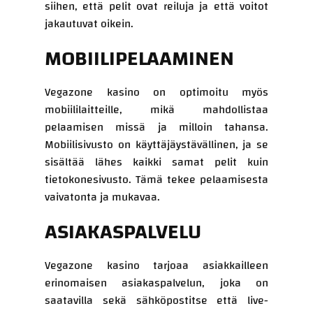
siihen, että pelit ovat reiluja ja että voitot
jakautuvat oikein.
MOBIILIPELAAMINEN
Vegazone kasino on optimoitu myös
mobiililaitteille, mikä mahdollistaa
pelaamisen missä ja milloin tahansa.
Mobiilisivusto on käyttäjäystävällinen, ja se
sisältää lähes kaikki samat pelit kuin
tietokonesivusto. Tämä tekee pelaamisesta
vaivatonta ja mukavaa.
ASIAKASPALVELU
Vegazone kasino tarjoaa asiakkailleen
erinomaisen asiakaspalvelun, joka on
saatavilla sekä sähköpostitse että live-