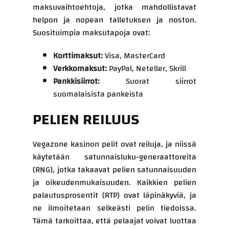
maksuvaihtoehtoja, jotka mahdollistavat
helpon ja nopean talletuksen ja noston.
Suosituimpia maksutapoja ovat:
Korttimaksut:
Visa, MasterCard
Verkkomaksut:
PayPal, Neteller, Skrill
Pankkisiirrot:
Suorat siirrot
suomalaisista pankeista
PELIEN REILUUS
Vegazone kasinon pelit ovat reiluja, ja niissä
käytetään satunnaisluku-generaattoreita
(RNG), jotka takaavat pelien satunnaisuuden
ja oikeudenmukaisuuden. Kaikkien pelien
palautusprosentit (RTP) ovat läpinäkyviä, ja
ne ilmoitetaan selkeästi pelin tiedoissa.
Tämä tarkoittaa, että pelaajat voivat luottaa