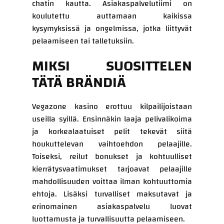
chatin kautta. Asiakaspalvelutiimi on
koulutettu auttamaan kaikissa
kysymyksissä ja ongelmissa, jotka liittyvät
pelaamiseen tai talletuksiin.
MIKSI SUOSITTELEN
TÄTÄ BRÄNDIÄ
Vegazone kasino erottuu kilpailijoistaan
useilla syillä. Ensinnäkin laaja pelivalikoima
ja korkealaatuiset pelit tekevät siitä
houkuttelevan vaihtoehdon pelaajille.
Toiseksi, reilut bonukset ja kohtuulliset
kierrätysvaatimukset tarjoavat pelaajille
mahdollisuuden voittaa ilman kohtuuttomia
ehtoja. Lisäksi turvalliset maksutavat ja
erinomainen asiakaspalvelu luovat
luottamusta ja turvallisuutta pelaamiseen.