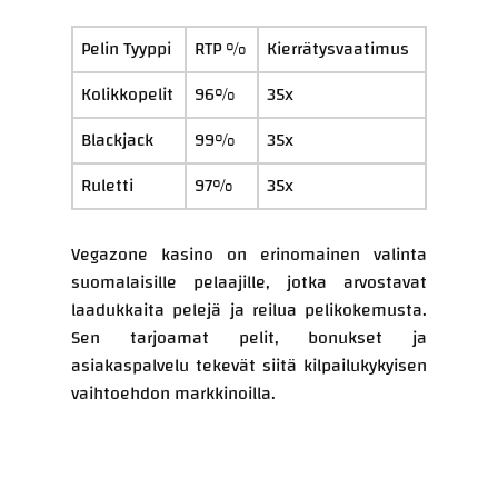
Pelin Tyyppi
RTP %
Kierrätysvaatimus
Kolikkopelit
96%
35x
Blackjack
99%
35x
Ruletti
97%
35x
Vegazone kasino on erinomainen valinta
suomalaisille pelaajille, jotka arvostavat
laadukkaita pelejä ja reilua pelikokemusta.
Sen tarjoamat pelit, bonukset ja
asiakaspalvelu tekevät siitä kilpailukykyisen
vaihtoehdon markkinoilla.