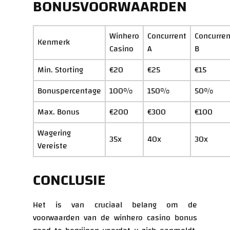
BONUSVOORWAARDEN
Winhero
Concurrent
Concurren
Kenmerk
Casino
A
B
Min. Storting
€20
€25
€15
Bonuspercentage
100%
150%
50%
Max. Bonus
€200
€300
€100
Wagering
35x
40x
30x
Vereiste
CONCLUSIE
Het is van cruciaal belang om de
voorwaarden van de winhero casino bonus