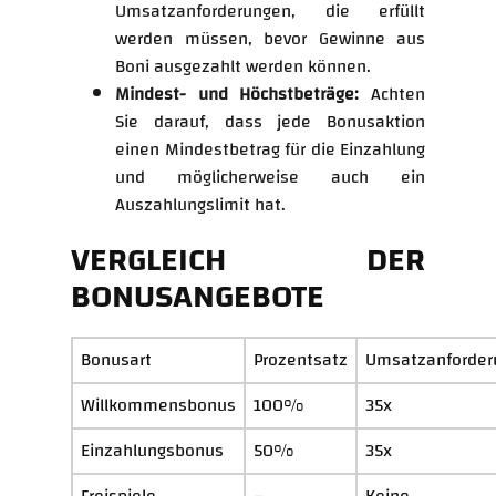
Umsatzanforderungen, die erfüllt
werden müssen, bevor Gewinne aus
Boni ausgezahlt werden können.
Mindest- und Höchstbeträge:
Achten
Sie darauf, dass jede Bonusaktion
einen Mindestbetrag für die Einzahlung
und möglicherweise auch ein
Auszahlungslimit hat.
VERGLEICH DER
BONUSANGEBOTE
Bonusart
Prozentsatz
Umsatzanforder
Willkommensbonus
100%
35x
Einzahlungsbonus
50%
35x