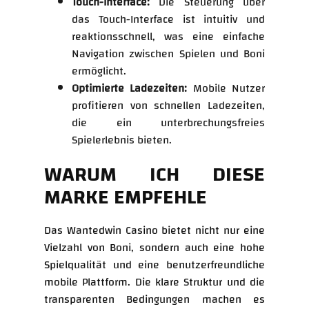
Touch-Interface:
Die Steuerung über
das Touch-Interface ist intuitiv und
reaktionsschnell, was eine einfache
Navigation zwischen Spielen und Boni
ermöglicht.
Optimierte Ladezeiten:
Mobile Nutzer
profitieren von schnellen Ladezeiten,
die ein unterbrechungsfreies
Spielerlebnis bieten.
WARUM ICH DIESE
MARKE EMPFEHLE
Das Wantedwin Casino bietet nicht nur eine
Vielzahl von Boni, sondern auch eine hohe
Spielqualität und eine benutzerfreundliche
mobile Plattform. Die klare Struktur und die
transparenten Bedingungen machen es