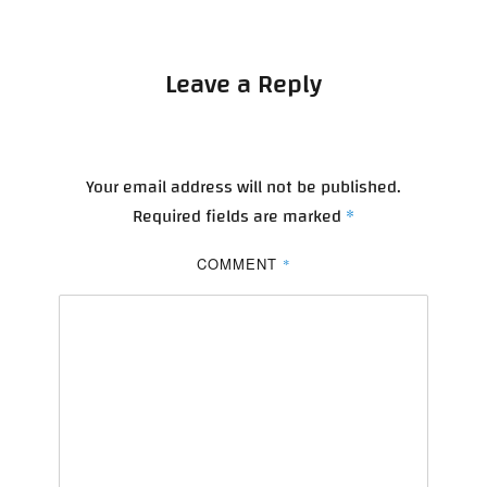
Leave a Reply
Your email address will not be published.
Required fields are marked
*
COMMENT
*