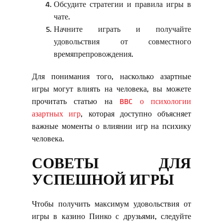
Обсудите стратегии и правила игры в
чате.
Начните играть и получайте
удовольствия от совместного
времяпрепровождения.
Для понимания того, насколько азартные
игры могут влиять на человека, вы можете
прочитать статью на
BBC о психологии
азартных игр
, которая доступно объясняет
важные моменты о влиянии игр на психику
человека.
СОВЕТЫ ДЛЯ
УСПЕШНОЙ ИГРЫ
Чтобы получить максимум удовольствия от
игры в казино Пинко с друзьями, следуйте