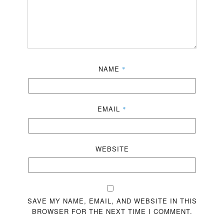
NAME
*
EMAIL
*
WEBSITE
SAVE MY NAME, EMAIL, AND WEBSITE IN THIS
BROWSER FOR THE NEXT TIME I COMMENT.