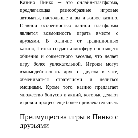
Казино Пинко — это онлайн-платформа,
предлагающая разнообразные игровые
автоматы, настольные игры и живое казино.
Главной особенностью данной платформы
является возможность играть вместе с
друзьями. В отличие от традиционных
казино, Пинко создает атмосферу настоящего
общения и совместного веселья, что делает
игру более увлекательной. Игроки могут
взаимодействовать друг с другом в чате,
обмениваться стратегиями и делиться
эмоциями. Кроме того, казино предлагает
множество бонусов и акций, которые делают
игровой процесс еще более привлекательным.
Преимущества игры в Пинко с
друзьями