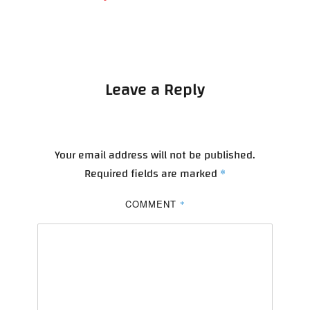
Leave a Reply
Your email address will not be published.
Required fields are marked
*
COMMENT
*