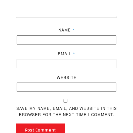
NAME
*
EMAIL
*
WEBSITE
SAVE MY NAME, EMAIL, AND WEBSITE IN THIS
BROWSER FOR THE NEXT TIME I COMMENT.
Post Comment