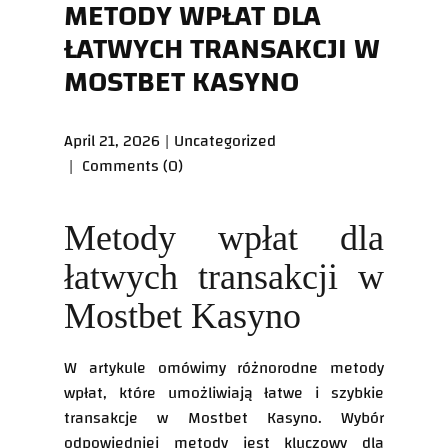
METODY WPŁAT DLA
ŁATWYCH TRANSAKCJI W
MOSTBET KASYNO
April 21, 2026
Uncategorized
Comments (0)
Metody wpłat dla
łatwych transakcji w
Mostbet Kasyno
W artykule omówimy różnorodne metody
wpłat, które umożliwiają łatwe i szybkie
transakcje w Mostbet Kasyno. Wybór
odpowiedniej metody jest kluczowy dla