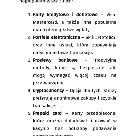
najpopularniejsze z nich:
Karty kredytowe i debetowe
– Visa,
Mastercard, a także inne popularne
marki oferują łatwe wpłaty.
Portfele elektroniczne
– Skrill, Neteller,
oraz inne usługi, które zapewniają
natychmiastowe transakcje.
Przelewy bankowe
– Tradycyjne
metody, które są bezpieczne, ale
mogą wymagać więcej czasu na
przetworzenie.
Cryptocurrency
– Opcja dla tych, którzy
preferują anonimowe zakupy i szybkie
transakcje.
Prepaid card
– Karty przedpłacone,
które można doładować i używać w
kasynie bez potrzeby podawania