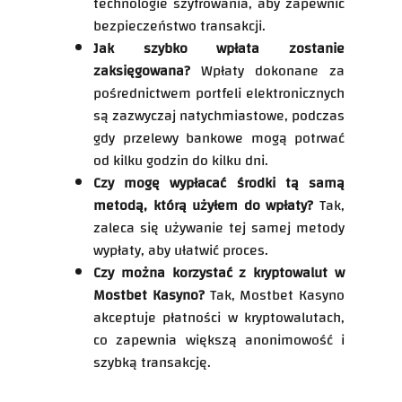
technologie szyfrowania, aby zapewnić
bezpieczeństwo transakcji.
Jak szybko wpłata zostanie
zaksięgowana?
Wpłaty dokonane za
pośrednictwem portfeli elektronicznych
są zazwyczaj natychmiastowe, podczas
gdy przelewy bankowe mogą potrwać
od kilku godzin do kilku dni.
Czy mogę wypłacać środki tą samą
metodą, którą użyłem do wpłaty?
Tak,
zaleca się używanie tej samej metody
wypłaty, aby ułatwić proces.
Czy można korzystać z kryptowalut w
Mostbet Kasyno?
Tak, Mostbet Kasyno
akceptuje płatności w kryptowalutach,
co zapewnia większą anonimowość i
szybką transakcję.