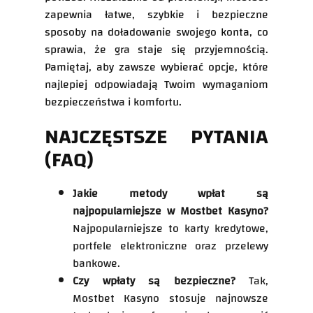
zapewnia łatwe, szybkie i bezpieczne
sposoby na doładowanie swojego konta, co
sprawia, że gra staje się przyjemnością.
Pamiętaj, aby zawsze wybierać opcje, które
najlepiej odpowiadają Twoim wymaganiom
bezpieczeństwa i komfortu.
NAJCZĘSTSZE PYTANIA
(FAQ)
Jakie metody wpłat są
najpopularniejsze w Mostbet Kasyno?
Najpopularniejsze to karty kredytowe,
portfele elektroniczne oraz przelewy
bankowe.
Czy wpłaty są bezpieczne?
Tak,
Mostbet Kasyno stosuje najnowsze