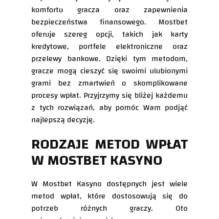
komfortu gracza oraz zapewnienia
bezpieczeństwa finansowego. Mostbet
oferuje szereg opcji, takich jak karty
kredytowe, portfele elektroniczne oraz
przelewy bankowe. Dzięki tym metodom,
gracze mogą cieszyć się swoimi ulubionymi
grami bez zmartwień o skomplikowane
procesy wpłat. Przyjrzymy się bliżej każdemu
z tych rozwiązań, aby pomóc Wam podjąć
najlepszą decyzję.
RODZAJE METOD WPŁAT
W MOSTBET KASYNO
W Mostbet Kasyno dostępnych jest wiele
metod wpłat, które dostosowują się do
potrzeb różnych graczy. Oto