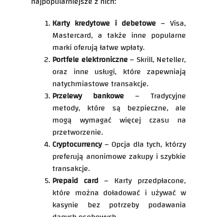
najpopularniejsze z nich:
Karty kredytowe i debetowe
– Visa,
Mastercard, a także inne popularne
marki oferują łatwe wpłaty.
Portfele elektroniczne
– Skrill, Neteller,
oraz inne usługi, które zapewniają
natychmiastowe transakcje.
Przelewy bankowe
– Tradycyjne
metody, które są bezpieczne, ale
mogą wymagać więcej czasu na
przetworzenie.
Cryptocurrency
– Opcja dla tych, którzy
preferują anonimowe zakupy i szybkie
transakcje.
Prepaid card
– Karty przedpłacone,
które można doładować i używać w
kasynie bez potrzeby podawania