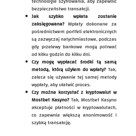
technologie szyfrowania, aby zapewnić
bezpieczeństwo transakcji.
Jak szybko wpłata zostanie
zaksięgowana?
Wpłaty dokonane za
pośrednictwem portfeli elektronicznych
są zazwyczaj natychmiastowe, podczas
gdy przelewy bankowe mogą potrwać
od kilku godzin do kilku dni.
Czy mogę wypłacać środki tą samą
metodą, którą użyłem do wpłaty?
Tak,
zaleca się używanie tej samej metody
wypłaty, aby ułatwić proces.
Czy można korzystać z kryptowalut w
Mostbet Kasyno?
Tak, Mostbet Kasyno
akceptuje płatności w kryptowalutach,
co zapewnia większą anonimowość i
szybką transakcję.