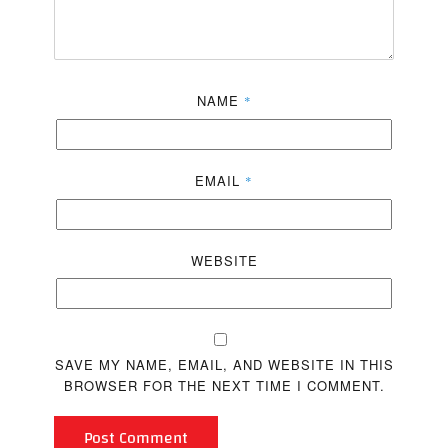
NAME
*
EMAIL
*
WEBSITE
SAVE MY NAME, EMAIL, AND WEBSITE IN THIS
BROWSER FOR THE NEXT TIME I COMMENT.
Post Comment