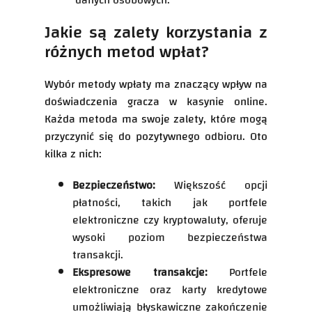
danych osobowych.
Jakie są zalety korzystania z
różnych metod wpłat?
Wybór metody wpłaty ma znaczący wpływ na
doświadczenia gracza w kasynie online.
Każda metoda ma swoje zalety, które mogą
przyczynić się do pozytywnego odbioru. Oto
kilka z nich:
Bezpieczeństwo:
Większość opcji
płatności, takich jak portfele
elektroniczne czy kryptowaluty, oferuje
wysoki poziom bezpieczeństwa
transakcji.
Ekspresowe transakcje:
Portfele
elektroniczne oraz karty kredytowe
umożliwiają błyskawiczne zakończenie