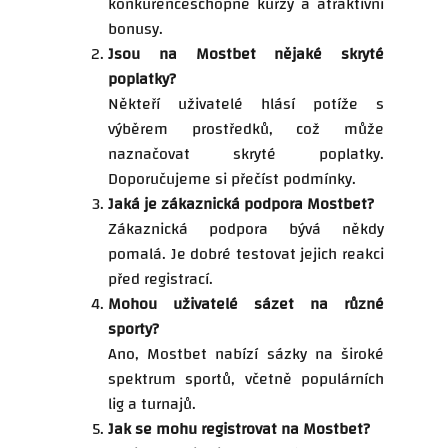
konkurenceschopné kurzy a atraktivní
bonusy.
Jsou na Mostbet nějaké skryté
poplatky?
Někteří uživatelé hlásí potíže s
výběrem prostředků, což může
naznačovat skryté poplatky.
Doporučujeme si přečíst podmínky.
Jaká je zákaznická podpora Mostbet?
Zákaznická podpora bývá někdy
pomalá. Je dobré testovat jejich reakci
před registrací.
Mohou uživatelé sázet na různé
sporty?
Ano, Mostbet nabízí sázky na široké
spektrum sportů, včetně populárních
lig a turnajů.
Jak se mohu registrovat na Mostbet?