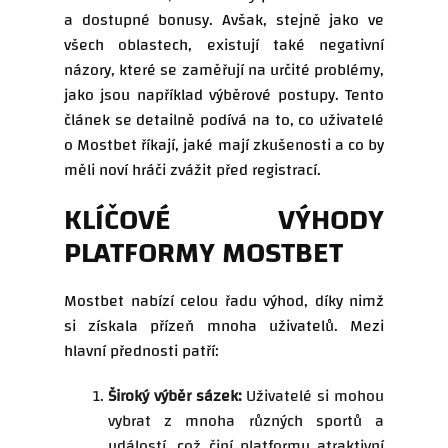
a dostupné bonusy. Avšak, stejně jako ve
všech oblastech, existují také negativní
názory, které se zaměřují na určité problémy,
jako jsou například výběrové postupy. Tento
článek se detailně podívá na to, co uživatelé
o Mostbet říkají, jaké mají zkušenosti a co by
měli noví hráči zvážit před registrací.
KLÍČOVÉ VÝHODY
PLATFORMY MOSTBET
Mostbet nabízí celou řadu výhod, díky nimž
si získala přízeň mnoha uživatelů. Mezi
hlavní přednosti patří:
Široký výběr sázek:
Uživatelé si mohou
vybrat z mnoha různých sportů a
událostí, což činí platformu atraktivní