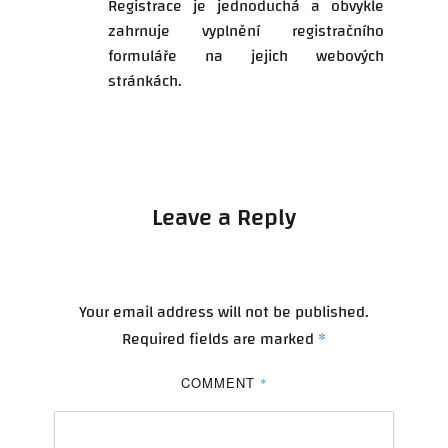
Registrace je jednoduchá a obvykle
zahrnuje vyplnění registračního
formuláře na jejich webových
stránkách.
Leave a Reply
Your email address will not be published.
Required fields are marked
*
COMMENT
*