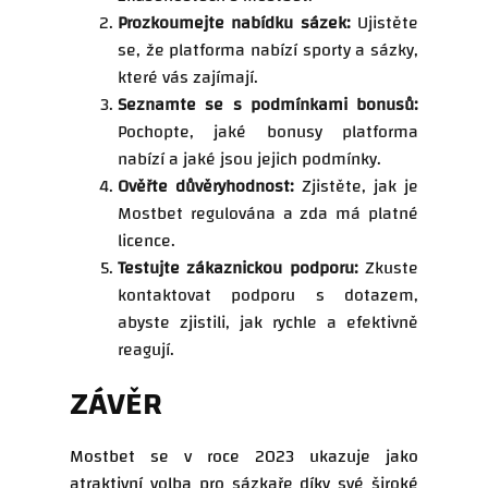
Prozkoumejte nabídku sázek:
Ujistěte
se, že platforma nabízí sporty a sázky,
které vás zajímají.
Seznamte se s podmínkami bonusů:
Pochopte, jaké bonusy platforma
nabízí a jaké jsou jejich podmínky.
Ověřte důvěryhodnost:
Zjistěte, jak je
Mostbet regulována a zda má platné
licence.
Testujte zákaznickou podporu:
Zkuste
kontaktovat podporu s dotazem,
abyste zjistili, jak rychle a efektivně
reagují.
ZÁVĚR
Mostbet se v roce 2023 ukazuje jako
atraktivní volba pro sázkaře díky své široké