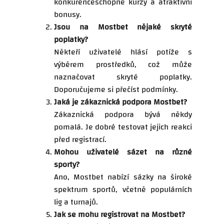
konkurenceschopné kurzy a atraktivní
bonusy.
Jsou na Mostbet nějaké skryté
poplatky?
Někteří uživatelé hlásí potíže s
výběrem prostředků, což může
naznačovat skryté poplatky.
Doporučujeme si přečíst podmínky.
Jaká je zákaznická podpora Mostbet?
Zákaznická podpora bývá někdy
pomalá. Je dobré testovat jejich reakci
před registrací.
Mohou uživatelé sázet na různé
sporty?
Ano, Mostbet nabízí sázky na široké
spektrum sportů, včetně populárních
lig a turnajů.
Jak se mohu registrovat na Mostbet?