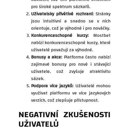
pro široké spektrum sázkařů.
Uživatelsky přívětivé rozhraní:
Stránky
jsou intuitivní a snadno se v nich
orientuje, což je výhodné i pro nováčky.
Konkurenceschopné kurzy:
Mostbet
nabízí konkurenceschopné kurzy, které
uživatelé považují za výhodné.
Bonusy a akce:
Platforma často nabízí
zajímavé bonusy pro nové i stávající
uživatele, což zvyšuje atraktivitu
sázek.
Podpora více jazyků:
Uživatelé mohou
využívat platformu ve více jazykových
verzích, což zlepšuje přístupnost.
NEGATIVNÍ ZKUŠENOSTI
UŽIVATELŮ