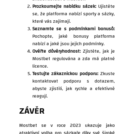
Prozkoumejte nabídku sázek:
Ujistěte
se, že platforma nabízí sporty a sázky,
které vás zajímají.
Seznamte se s podmínkami bonusů:
Pochopte, jaké bonusy platforma
nabízí a jaké jsou jejich podmínky.
Ověřte důvěryhodnost:
Zjistěte, jak je
Mostbet regulována a zda má platné
licence.
Testujte zákaznickou podporu:
Zkuste
kontaktovat podporu s dotazem,
abyste zjistili, jak rychle a efektivně
reagují.
ZÁVĚR
Mostbet se v roce 2023 ukazuje jako
atraktivní volba pro sázkaře díky své široké