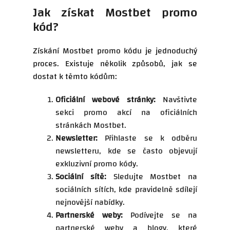
Jak získat Mostbet promo
kód?
Získání Mostbet promo kódu je jednoduchý
proces. Existuje několik způsobů, jak se
dostat k těmto kódům:
Oficiální webové stránky:
Navštivte
sekci promo akcí na oficiálních
stránkách Mostbet.
Newsletter:
Přihlaste se k odběru
newsletteru, kde se často objevují
exkluzivní promo kódy.
Sociální sítě:
Sledujte Mostbet na
sociálních sítích, kde pravidelně sdílejí
nejnovější nabídky.
Partnerské weby:
Podívejte se na
partnerské weby a blogy, které