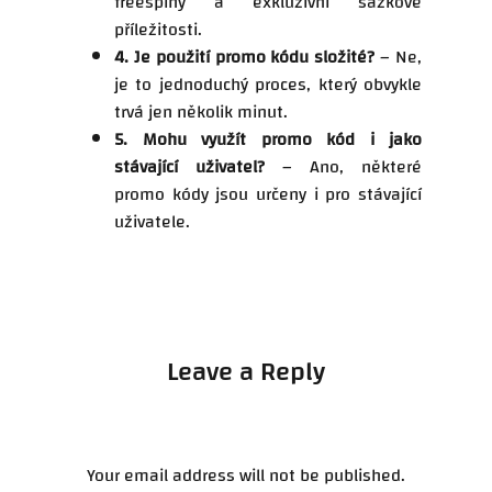
freespiny a exkluzivní sázkové
příležitosti.
4. Je použití promo kódu složité?
– Ne,
je to jednoduchý proces, který obvykle
trvá jen několik minut.
5. Mohu využít promo kód i jako
stávající uživatel?
– Ano, některé
promo kódy jsou určeny i pro stávající
uživatele.
Leave a Reply
Your email address will not be published.