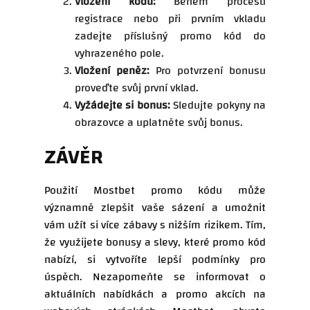
Vložení kódu:
Během procesu
registrace nebo při prvním vkladu
zadejte příslušný promo kód do
vyhrazeného pole.
Vložení peněz:
Pro potvrzení bonusu
proveďte svůj první vklad.
Vyžádejte si bonus:
Sledujte pokyny na
obrazovce a uplatněte svůj bonus.
ZÁVĚR
Použití Mostbet promo kódu může
významně zlepšit vaše sázení a umožnit
vám užít si více zábavy s nižším rizikem. Tím,
že využijete bonusy a slevy, které promo kód
nabízí, si vytvoříte lepší podmínky pro
úspěch. Nezapomeňte se informovat o
aktuálních nabídkách a promo akcích na