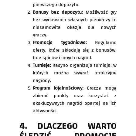
pierwszego depozytu.
Bonusy bez depozytu:
Możliwość gry
bez wydawania własnych pieniędzy to
niesamowita okazja dla nowych
graczy.
Promocje tygodniowe:
Regularne
oferty, które składają się z bonusów,
free spinów i innych nagród.
Turnieje:
Kasyno organizuje turnieje, w
których można wygrać atrakcyjne
nagrody.
Program lojalnościowy:
Gracze mogą
zbierać punkty oraz korzystać z
ekskluzywnych nagród opartej na ich
aktywności.
4. DLACZEGO WARTO
ŚLEDZIĆ PROMOCJE