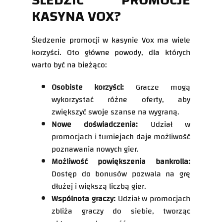
KASYNA VOX?
Śledzenie promocji w kasynie Vox ma wiele
korzyści. Oto główne powody, dla których
warto być na bieżąco:
Osobiste korzyści:
Gracze mogą
wykorzystać różne oferty, aby
zwiększyć swoje szanse na wygraną.
Nowe doświadczenia:
Udział w
promocjach i turniejach daje możliwość
poznawania nowych gier.
Możliwość powiększenia bankrolla:
Dostęp do bonusów pozwala na grę
dłużej i większą liczbą gier.
Wspólnota graczy:
Udział w promocjach
zbliża graczy do siebie, tworząc