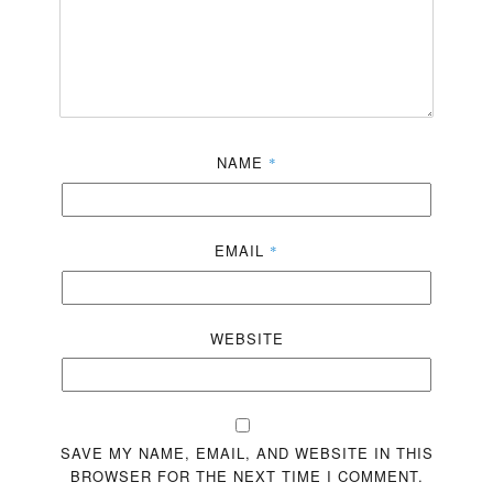
NAME
*
EMAIL
*
WEBSITE
SAVE MY NAME, EMAIL, AND WEBSITE IN THIS
BROWSER FOR THE NEXT TIME I COMMENT.