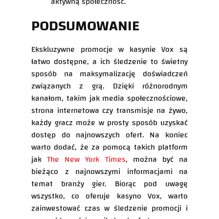
aktywną społeczność.
PODSUMOWANIE
Ekskluzywne promocje w kasynie Vox są
łatwo dostępne, a ich śledzenie to świetny
sposób na maksymalizację doświadczeń
związanych z grą. Dzięki różnorodnym
kanałom, takim jak media społecznościowe,
strona internetowa czy transmisje na żywo,
każdy gracz może w prosty sposób uzyskać
dostęp do najnowszych ofert. Na koniec
warto dodać, że za pomocą takich platform
jak
The New York Times
, można być na
bieżąco z najnowszymi informacjami na
temat branży gier. Biorąc pod uwagę
wszystko, co oferuje kasyno Vox, warto
zainwestować czas w śledzenie promocji i