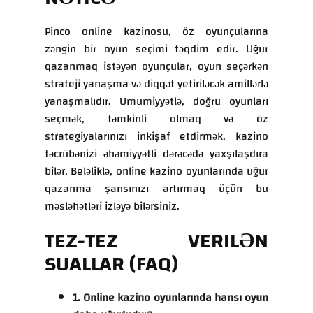
Pinco online kazinosu, öz oyunçularına
zəngin bir oyun seçimi təqdim edir. Uğur
qazanmaq istəyən oyunçular, oyun seçərkən
strateji yanaşma və diqqət yetiriləcək amillərlə
yanaşmalıdır. Ümumiyyətlə, doğru oyunları
seçmək, təmkinli olmaq və öz
strategiyalarınızı inkişaf etdirmək, kazino
təcrübənizi əhəmiyyətli dərəcədə yaxşılaşdıra
bilər. Beləliklə, online kazino oyunlarında uğur
qazanma şansınızı artırmaq üçün bu
məsləhətləri izləyə bilərsiniz.
TEZ-TEZ VERILƏN
SUALLAR (FAQ)
1. Online kazino oyunlarında hansı oyun