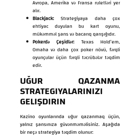
Avropa, Amerika və Fransa ruletləri yer
alır.
Blackjack:
Strategiyaya daha çox
ehtiyac duyulan bu kart oyunu,
mükəmməl şans və bacarıq qarışığıdır.
Pokerdə Çeşidlər:
Texas Hold’em,
Omaha və daha çox poker növü, fərqli
oyunçular üçün fərqli təcrübələr təqdim
edir.
UĞUR QAZANMA
STRATEGIYALARINIZI
GELIŞDIRIN
Kazino oyunlarında uğur qazanmaq üçün,
yalnız şansınıza güvənməməlisiniz. Aşağıda
bir neçə strategiya təqdim olunur: