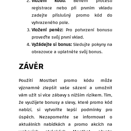
Vložení kódu:
Během procesu
registrace nebo při prvním vkladu
zadejte příslušný promo kód do
vyhrazeného pole.
Vložení peněz:
Pro potvrzení bonusu
proveďte svůj první vklad.
Vyžádejte si bonus:
Sledujte pokyny na
obrazovce a uplatněte svůj bonus.
ZÁVĚR
Použití Mostbet promo kódu může
významně zlepšit vaše sázení a umožnit
vám užít si více zábavy s nižším rizikem. Tím,
že využijete bonusy a slevy, které promo kód
nabízí, si vytvoříte lepší podmínky pro
úspěch. Nezapomeňte se informovat o
aktuálních nabídkách a promo akcích na