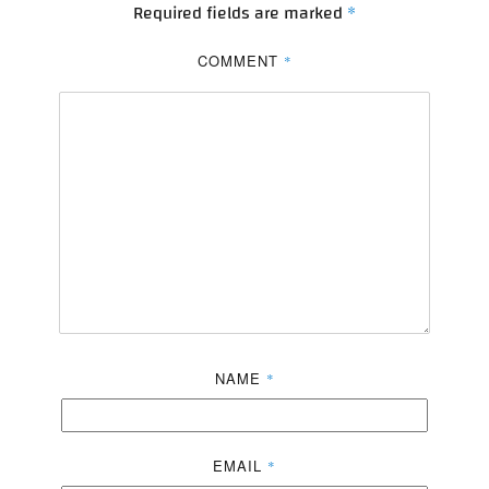
Required fields are marked
*
COMMENT
*
NAME
*
EMAIL
*