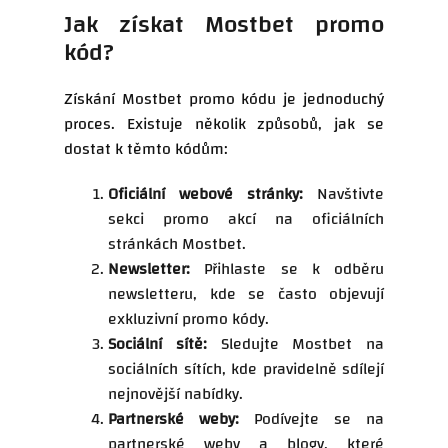
Jak získat Mostbet promo
kód?
Získání Mostbet promo kódu je jednoduchý
proces. Existuje několik způsobů, jak se
dostat k těmto kódům:
Oficiální webové stránky:
Navštivte
sekci promo akcí na oficiálních
stránkách Mostbet.
Newsletter:
Přihlaste se k odběru
newsletteru, kde se často objevují
exkluzivní promo kódy.
Sociální sítě:
Sledujte Mostbet na
sociálních sítích, kde pravidelně sdílejí
nejnovější nabídky.
Partnerské weby:
Podívejte se na
partnerské weby a blogy, které