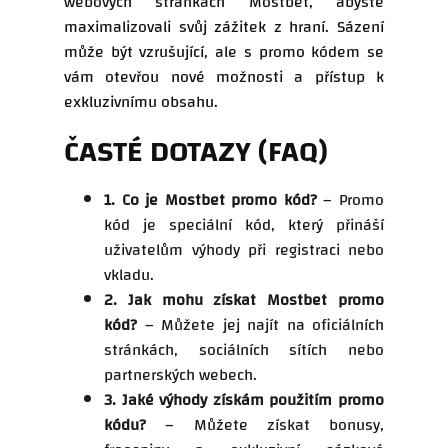
webových stránkách Mostbet, abyste
maximalizovali svůj zážitek z hraní. Sázení
může být vzrušující, ale s promo kódem se
vám otevřou nové možnosti a přístup k
exkluzivnímu obsahu.
ČASTÉ DOTAZY (FAQ)
1. Co je Mostbet promo kód?
– Promo
kód je speciální kód, který přináší
uživatelům výhody při registraci nebo
vkladu.
2. Jak mohu získat Mostbet promo
kód?
– Můžete jej najít na oficiálních
stránkách, sociálních sítích nebo
partnerských webech.
3. Jaké výhody získám použitím promo
kódu?
– Můžete získat bonusy,