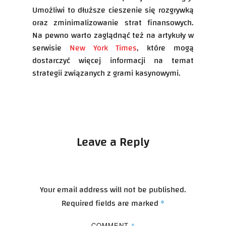
Umożliwi to dłuższe cieszenie się rozgrywką
oraz zminimalizowanie strat finansowych.
Na pewno warto zaglądnąć też na artykuły w
serwisie
New York Times
, które mogą
dostarczyć więcej informacji na temat
strategii związanych z grami kasynowymi.
Leave a Reply
Your email address will not be published.
Required fields are marked
*
COMMENT
*