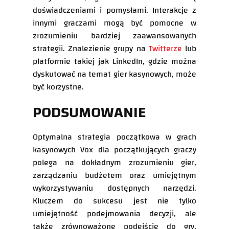
doświadczeniami i pomysłami. Interakcje z
innymi graczami mogą być pomocne w
zrozumieniu bardziej zaawansowanych
strategii. Znalezienie grupy na
Twitterze
lub
platformie takiej jak LinkedIn, gdzie można
dyskutować na temat gier kasynowych, może
być korzystne.
PODSUMOWANIE
Optymalna strategia początkowa w grach
kasynowych Vox dla początkujących graczy
polega na dokładnym zrozumieniu gier,
zarządzaniu budżetem oraz umiejętnym
wykorzystywaniu dostępnych narzędzi.
Kluczem do sukcesu jest nie tylko
umiejętność podejmowania decyzji, ale
także zrównoważone podejście do gry.