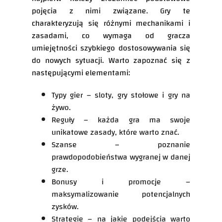
pojęcia z nimi związane. Gry te
charakteryzują się różnymi mechanikami i
zasadami, co wymaga od gracza
umiejętności szybkiego dostosowywania się
do nowych sytuacji. Warto zapoznać się z
następującymi elementami:
Typy gier – sloty, gry stołowe i gry na
żywo.
Reguły – każda gra ma swoje
unikatowe zasady, które warto znać.
Szanse – poznanie
prawdopodobieństwa wygranej w danej
grze.
Bonusy i promocje –
maksymalizowanie potencjalnych
zysków.
Strategie – na jakie podejścia warto