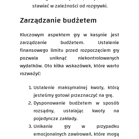
stawiać w zależności od rozgrywki.
Zarządzanie budżetem
Kluczowym aspektem gry w kasynie jest
zarządzanie budżetem. Ustalenie
finansowego limitu przed rozpoczęciem gry
pozwala uniknąć niekontrolowanych
wydatków. Oto kilka wskazówek, które warto
rozważyć:
Ustalenie maksymalnej kwoty, którą
jesteśmy gotowi przeznaczyć na grę.
Dysponowanie budżetem w sposób
rozsądny, ustalając kwoty na
pojedyncze zakłady.
Unikanie gry w przypadku
emocjonalnych zawirowań, które mogą